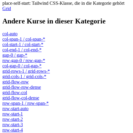
place-self-start
:
Tailwind CSS-Klasse, die in die Kategorie gehört
Grid
Andere Kurse in dieser Kategorie
col-auto
col-span-1 / col-span-*
col-start-1 / col-start-*
col-end-1 / col-end-*
gap-0 / gap-*
row-gap-0 / row-gap-*
col-gap-0 / col-gap-*
grid-rows-1 / grid-rows-*
grid-cols-1 / grid-cols-*
grid-flow-row
grid-flow-row-dense
grid-flow-col
grid-flow-col-dense
row-span-1 / row-span-*
row-start-auto
row-start-1
row-start-2
row-start-3
row-start-4