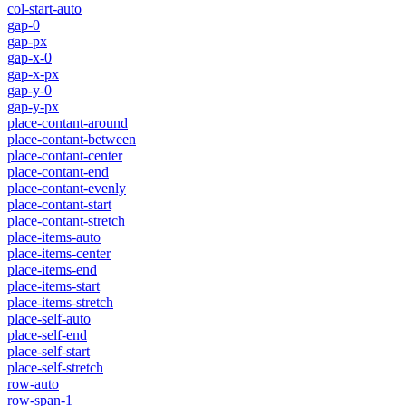
col-start-auto
gap-0
gap-px
gap-x-0
gap-x-px
gap-y-0
gap-y-px
place-contant-around
place-contant-between
place-contant-center
place-contant-end
place-contant-evenly
place-contant-start
place-contant-stretch
place-items-auto
place-items-center
place-items-end
place-items-start
place-items-stretch
place-self-auto
place-self-end
place-self-start
place-self-stretch
row-auto
row-span-1