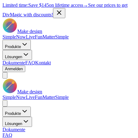
Limited time:
Save
$145
on lifetime access
→
See our prices to get
DivMagic with discounts!
Make design
Simple
Now
Live
Fun
Matter
Simple
Produkte
Lösungen
Dokumente
FAQ
Kontakt
Anmelden
Make design
Simple
Now
Live
Fun
Matter
Simple
Produkte
Lösungen
Dokumente
FAQ