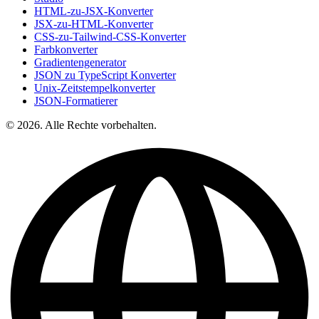
HTML-zu-JSX-Konverter
JSX-zu-HTML-Konverter
CSS-zu-Tailwind-CSS-Konverter
Farbkonverter
Gradientengenerator
JSON zu TypeScript Konverter
Unix-Zeitstempelkonverter
JSON-Formatierer
© 2026. Alle Rechte vorbehalten.