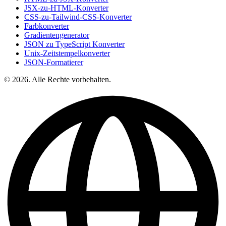
JSX-zu-HTML-Konverter
CSS-zu-Tailwind-CSS-Konverter
Farbkonverter
Gradientengenerator
JSON zu TypeScript Konverter
Unix-Zeitstempelkonverter
JSON-Formatierer
© 2026. Alle Rechte vorbehalten.