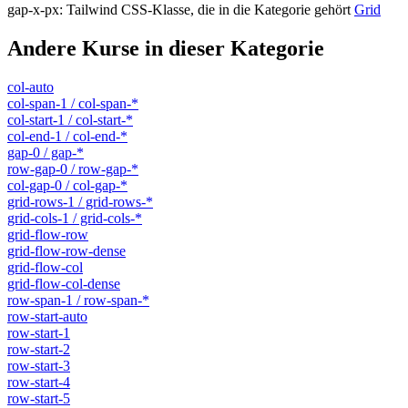
gap-x-px
:
Tailwind CSS-Klasse, die in die Kategorie gehört
Grid
Andere Kurse in dieser Kategorie
col-auto
col-span-1 / col-span-*
col-start-1 / col-start-*
col-end-1 / col-end-*
gap-0 / gap-*
row-gap-0 / row-gap-*
col-gap-0 / col-gap-*
grid-rows-1 / grid-rows-*
grid-cols-1 / grid-cols-*
grid-flow-row
grid-flow-row-dense
grid-flow-col
grid-flow-col-dense
row-span-1 / row-span-*
row-start-auto
row-start-1
row-start-2
row-start-3
row-start-4
row-start-5