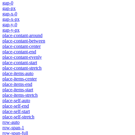
gap-0
gap-px
gap-x-0
gap-x-px
gap-y-0
gap-y-px
place-contant-around
place-contant-between
place-contant-center
place-contant-end
place-contant-evenly
place-contant-start
place-contant-stretch
place-items-auto
place-items-center
place-items-end
place-items-start
place-items-stretch
place-self-auto
place-self-end
place-self-start
place-self-stretch
row-auto
row-span-1
row-span-full