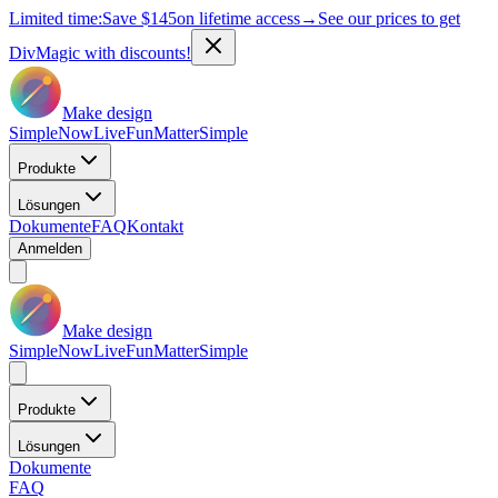
Limited time:
Save
$145
on lifetime access
→
See our prices to get
DivMagic with discounts!
Make design
Simple
Now
Live
Fun
Matter
Simple
Produkte
Lösungen
Dokumente
FAQ
Kontakt
Anmelden
Make design
Simple
Now
Live
Fun
Matter
Simple
Produkte
Lösungen
Dokumente
FAQ