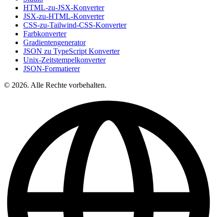
HTML-zu-JSX-Konverter
JSX-zu-HTML-Konverter
CSS-zu-Tailwind-CSS-Konverter
Farbkonverter
Gradientengenerator
JSON zu TypeScript Konverter
Unix-Zeitstempelkonverter
JSON-Formatierer
© 2026. Alle Rechte vorbehalten.