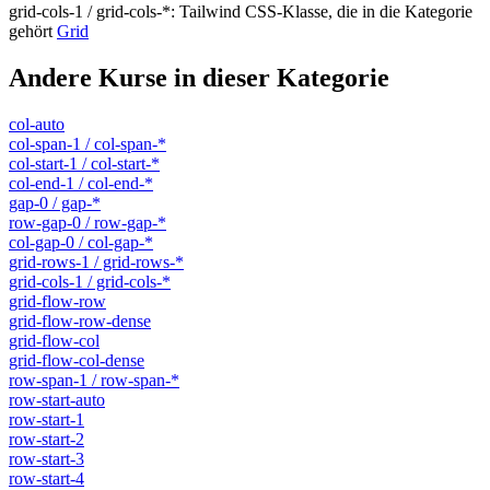
grid-cols-1 / grid-cols-*
:
Tailwind CSS-Klasse, die in die Kategorie
gehört
Grid
Andere Kurse in dieser Kategorie
col-auto
col-span-1 / col-span-*
col-start-1 / col-start-*
col-end-1 / col-end-*
gap-0 / gap-*
row-gap-0 / row-gap-*
col-gap-0 / col-gap-*
grid-rows-1 / grid-rows-*
grid-cols-1 / grid-cols-*
grid-flow-row
grid-flow-row-dense
grid-flow-col
grid-flow-col-dense
row-span-1 / row-span-*
row-start-auto
row-start-1
row-start-2
row-start-3
row-start-4