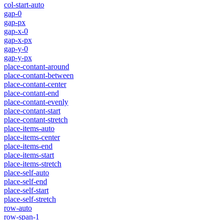
col-start-auto
gap-0
gap-px
gap-x-0
gap-x-px
gap-y-0
gap-y-px
place-contant-around
place-contant-between
place-contant-center
place-contant-end
place-contant-evenly
place-contant-start
place-contant-stretch
place-items-auto
place-items-center
place-items-end
place-items-start
place-items-stretch
place-self-auto
place-self-end
place-self-start
place-self-stretch
row-auto
row-span-1