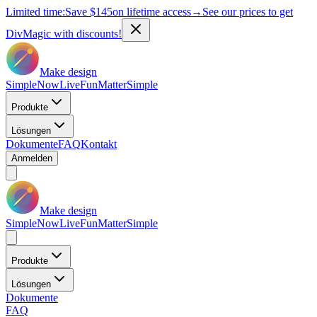
Limited time:
Save
$145
on lifetime access
→
See our prices to get
DivMagic with discounts!
Make design
Simple
Now
Live
Fun
Matter
Simple
Produkte
Lösungen
Dokumente
FAQ
Kontakt
Anmelden
Make design
Simple
Now
Live
Fun
Matter
Simple
Produkte
Lösungen
Dokumente
FAQ