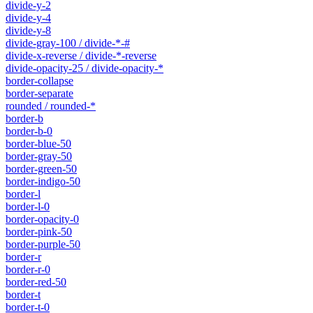
divide-y-2
divide-y-4
divide-y-8
divide-gray-100 / divide-*-#
divide-x-reverse / divide-*-reverse
divide-opacity-25 / divide-opacity-*
border-collapse
border-separate
rounded / rounded-*
border-b
border-b-0
border-blue-50
border-gray-50
border-green-50
border-indigo-50
border-l
border-l-0
border-opacity-0
border-pink-50
border-purple-50
border-r
border-r-0
border-red-50
border-t
border-t-0