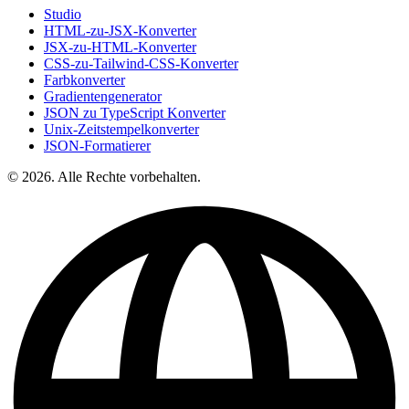
Studio
HTML-zu-JSX-Konverter
JSX-zu-HTML-Konverter
CSS-zu-Tailwind-CSS-Konverter
Farbkonverter
Gradientengenerator
JSON zu TypeScript Konverter
Unix-Zeitstempelkonverter
JSON-Formatierer
© 2026. Alle Rechte vorbehalten.