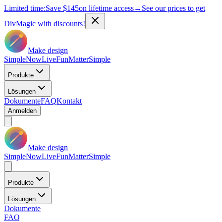
Limited time:
Save
$145
on lifetime access
→
See our prices to get
DivMagic with discounts!
Make design
Simple
Now
Live
Fun
Matter
Simple
Produkte
Lösungen
Dokumente
FAQ
Kontakt
Anmelden
Make design
Simple
Now
Live
Fun
Matter
Simple
Produkte
Lösungen
Dokumente
FAQ