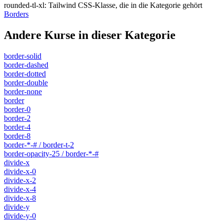
rounded-tl-xl
:
Tailwind CSS-Klasse, die in die Kategorie gehört
Borders
Andere Kurse in dieser Kategorie
border-solid
border-dashed
border-dotted
border-double
border-none
border
border-0
border-2
border-4
border-8
border-*-# / border-t-2
border-opacity-25 / border-*-#
divide-x
divide-x-0
divide-x-2
divide-x-4
divide-x-8
divide-y
divide-y-0