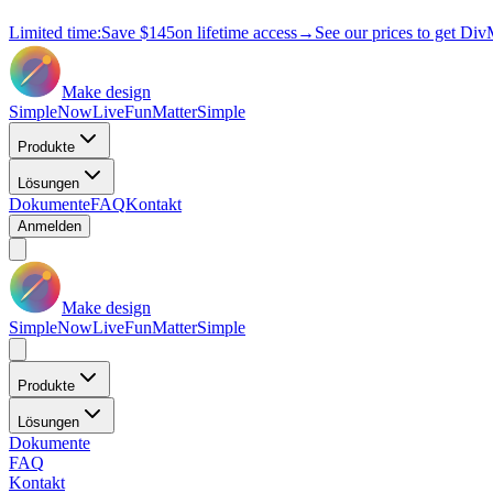
Limited time:
Save
$145
on lifetime access
→
See our prices to get Div
Make design
Simple
Now
Live
Fun
Matter
Simple
Produkte
Lösungen
Dokumente
FAQ
Kontakt
Anmelden
Make design
Simple
Now
Live
Fun
Matter
Simple
Produkte
Lösungen
Dokumente
FAQ
Kontakt