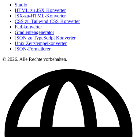
Studio
HTML-zu-JSX-Konverter
JSX-zu-HTML-Konverter
CSS-zu-Tailwind-CSS-Konverter
Farbkonverter
Gradientengenerator
JSON zu TypeScript Konverter
Unix-Zeitstempelkonverter
JSON-Formatierer
© 2026. Alle Rechte vorbehalten.