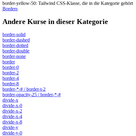
border-yellow-50
:
Tailwind CSS-Klasse, die in die Kategorie gehört
Borders
Andere Kurse in dieser Kategorie
border-solid
border-dashed
border-dotted
border-double
border-none
border
border-0
border-2
border-4
border-8
border-*-# / border-t-2
border-opacity-25 / border-*-#
divide-x
divide-x-0
divide-x-2
divide-x-4
divide-x-8
divide-y
divide-y-0