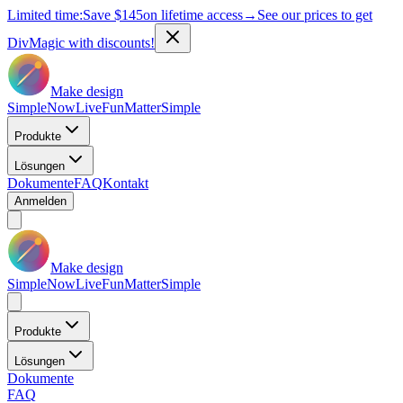
Limited time:
Save
$145
on lifetime access
→
See our prices to get
DivMagic with discounts!
Make design
Simple
Now
Live
Fun
Matter
Simple
Produkte
Lösungen
Dokumente
FAQ
Kontakt
Anmelden
Make design
Simple
Now
Live
Fun
Matter
Simple
Produkte
Lösungen
Dokumente
FAQ