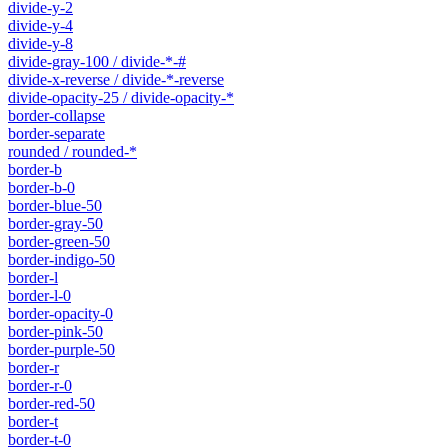
divide-y-2
divide-y-4
divide-y-8
divide-gray-100 / divide-*-#
divide-x-reverse / divide-*-reverse
divide-opacity-25 / divide-opacity-*
border-collapse
border-separate
rounded / rounded-*
border-b
border-b-0
border-blue-50
border-gray-50
border-green-50
border-indigo-50
border-l
border-l-0
border-opacity-0
border-pink-50
border-purple-50
border-r
border-r-0
border-red-50
border-t
border-t-0