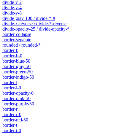
divide-y-2
divide-y-4
divide-y-8
divide-gray-100 / divide-*-#
divide-x-reverse / divide-*-reverse
divide-opacity-25 / divide-opacity-*
border-collapse
border-separate
rounded / rounded-*
border-b
border-b-0
border-blue-50
border-gray-50
border-green-50
border-indigo-50
border-l
border-l-0
border-opacity-0
border-pink-50
border-purple-50
border-r
border-r-0
border-red-50
border-t
border-t-0