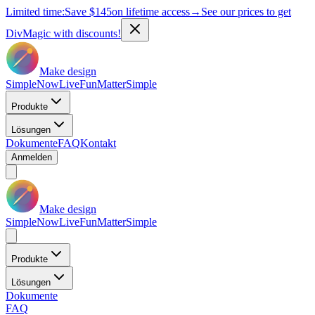
Limited time:
Save
$145
on lifetime access
→
See our prices to get
DivMagic with discounts!
Make design
Simple
Now
Live
Fun
Matter
Simple
Produkte
Lösungen
Dokumente
FAQ
Kontakt
Anmelden
Make design
Simple
Now
Live
Fun
Matter
Simple
Produkte
Lösungen
Dokumente
FAQ