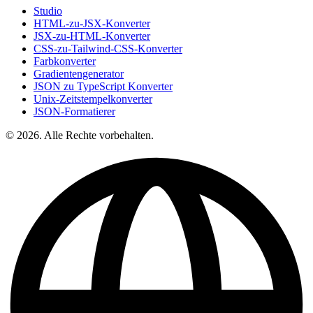
Studio
HTML-zu-JSX-Konverter
JSX-zu-HTML-Konverter
CSS-zu-Tailwind-CSS-Konverter
Farbkonverter
Gradientengenerator
JSON zu TypeScript Konverter
Unix-Zeitstempelkonverter
JSON-Formatierer
© 2026. Alle Rechte vorbehalten.