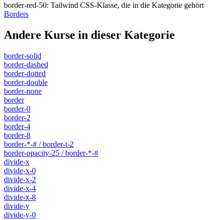
border-red-50
:
Tailwind CSS-Klasse, die in die Kategorie gehört
Borders
Andere Kurse in dieser Kategorie
border-solid
border-dashed
border-dotted
border-double
border-none
border
border-0
border-2
border-4
border-8
border-*-# / border-t-2
border-opacity-25 / border-*-#
divide-x
divide-x-0
divide-x-2
divide-x-4
divide-x-8
divide-y
divide-y-0