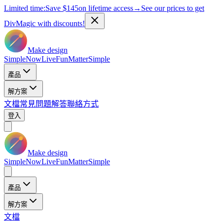
Limited time:
Save
$145
on lifetime access
→
See our prices to get
DivMagic with discounts!
Make design
Simple
Now
Live
Fun
Matter
Simple
產品
解方案
文檔
常見問題解答
聯絡方式
登入
Make design
Simple
Now
Live
Fun
Matter
Simple
產品
解方案
文檔