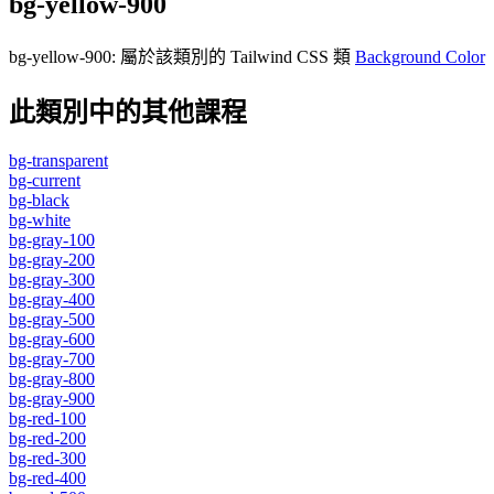
bg-yellow-900
bg-yellow-900
:
屬於該類別的 Tailwind CSS 類
Background Color
此類別中的其他課程
bg-transparent
bg-current
bg-black
bg-white
bg-gray-100
bg-gray-200
bg-gray-300
bg-gray-400
bg-gray-500
bg-gray-600
bg-gray-700
bg-gray-800
bg-gray-900
bg-red-100
bg-red-200
bg-red-300
bg-red-400