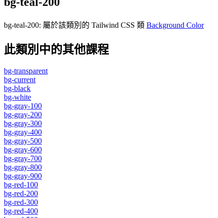
bg-teal-200
bg-teal-200
:
屬於該類別的 Tailwind CSS 類
Background Color
此類別中的其他課程
bg-transparent
bg-current
bg-black
bg-white
bg-gray-100
bg-gray-200
bg-gray-300
bg-gray-400
bg-gray-500
bg-gray-600
bg-gray-700
bg-gray-800
bg-gray-900
bg-red-100
bg-red-200
bg-red-300
bg-red-400