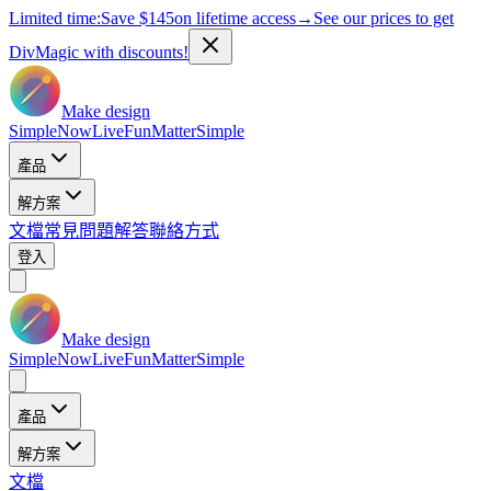
Limited time:
Save
$145
on lifetime access
→
See our prices to get
DivMagic with discounts!
Make design
Simple
Now
Live
Fun
Matter
Simple
產品
解方案
文檔
常見問題解答
聯絡方式
登入
Make design
Simple
Now
Live
Fun
Matter
Simple
產品
解方案
文檔