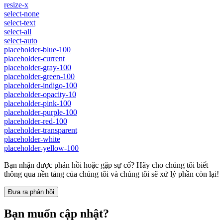
resize-x
select-none
select-text
select-all
select-auto
placeholder-blue-100
placeholder-current
placeholder-gray-100
placeholder-green-100
placeholder-indigo-100
placeholder-opacity-10
placeholder-pink-100
placeholder-purple-100
placeholder-red-100
placeholder-transparent
placeholder-white
placeholder-yellow-100
Bạn nhận được phản hồi hoặc gặp sự cố? Hãy cho chúng tôi biết
thông qua nền tảng của chúng tôi và chúng tôi sẽ xử lý phần còn lại!
Đưa ra phản hồi
Bạn muốn cập nhật?