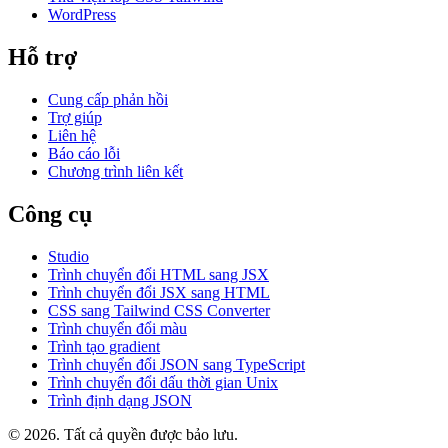
WordPress
Hỗ trợ
Cung cấp phản hồi
Trợ giúp
Liên hệ
Báo cáo lỗi
Chương trình liên kết
Công cụ
Studio
Trình chuyển đổi HTML sang JSX
Trình chuyển đổi JSX sang HTML
CSS sang Tailwind CSS Converter
Trình chuyển đổi màu
Trình tạo gradient
Trình chuyển đổi JSON sang TypeScript
Trình chuyển đổi dấu thời gian Unix
Trình định dạng JSON
© 2026. Tất cả quyền được bảo lưu.