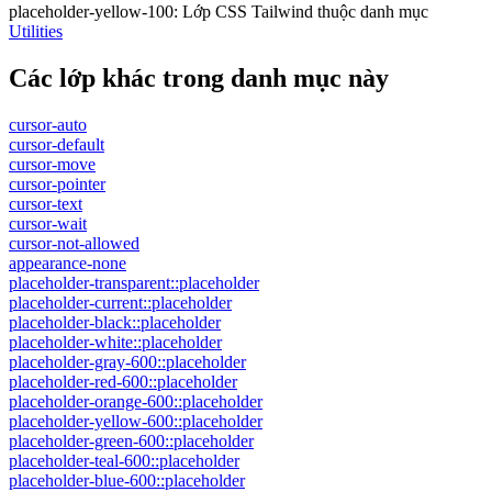
placeholder-yellow-100
:
Lớp CSS Tailwind thuộc danh mục
Utilities
Các lớp khác trong danh mục này
cursor-auto
cursor-default
cursor-move
cursor-pointer
cursor-text
cursor-wait
cursor-not-allowed
appearance-none
placeholder-transparent::placeholder
placeholder-current::placeholder
placeholder-black::placeholder
placeholder-white::placeholder
placeholder-gray-600::placeholder
placeholder-red-600::placeholder
placeholder-orange-600::placeholder
placeholder-yellow-600::placeholder
placeholder-green-600::placeholder
placeholder-teal-600::placeholder
placeholder-blue-600::placeholder