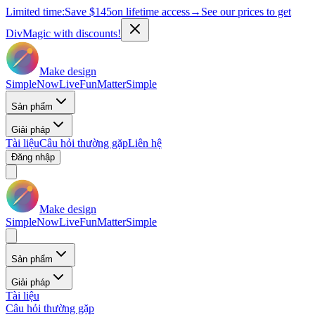
Limited time:
Save
$145
on lifetime access
→
See our prices to get
DivMagic with discounts!
Make design
Simple
Now
Live
Fun
Matter
Simple
Sản phẩm
Giải pháp
Tài liệu
Câu hỏi thường gặp
Liên hệ
Đăng nhập
Make design
Simple
Now
Live
Fun
Matter
Simple
Sản phẩm
Giải pháp
Tài liệu
Câu hỏi thường gặp