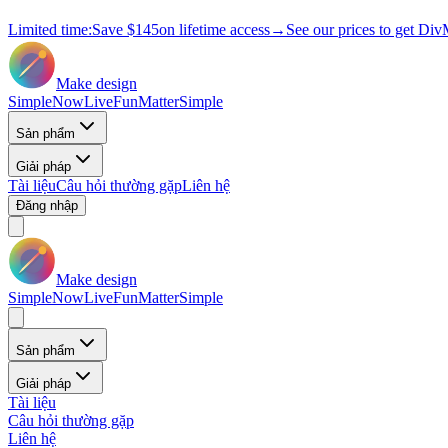
Limited time:
Save
$145
on lifetime access
→
See our prices to get Div
Make design
Simple
Now
Live
Fun
Matter
Simple
Sản phẩm
Giải pháp
Tài liệu
Câu hỏi thường gặp
Liên hệ
Đăng nhập
Make design
Simple
Now
Live
Fun
Matter
Simple
Sản phẩm
Giải pháp
Tài liệu
Câu hỏi thường gặp
Liên hệ