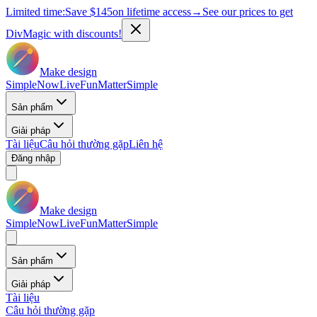
Limited time:
Save
$145
on lifetime access
→
See our prices to get
DivMagic with discounts!
Make design
Simple
Now
Live
Fun
Matter
Simple
Sản phẩm
Giải pháp
Tài liệu
Câu hỏi thường gặp
Liên hệ
Đăng nhập
Make design
Simple
Now
Live
Fun
Matter
Simple
Sản phẩm
Giải pháp
Tài liệu
Câu hỏi thường gặp