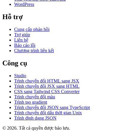
WordPress
Hỗ trợ
Cung cấp phản hồi
Trợ giúp
Liên hệ
Báo cáo lỗi
Chương trình liên kết
Công cụ
Studio
Trình chuyển đổi HTML sang JSX
Trình chuyển đổi JSX sang HTML
CSS sang Tailwind CSS Converter
Trình chuyển đổi màu
Trình tạo gradient
Trình chuyển đổi JSON sang TypeScript
Trình chuyển đổi dấu thời gian Unix
Trình định dạng JSON
© 2026. Tất cả quyền được bảo lưu.