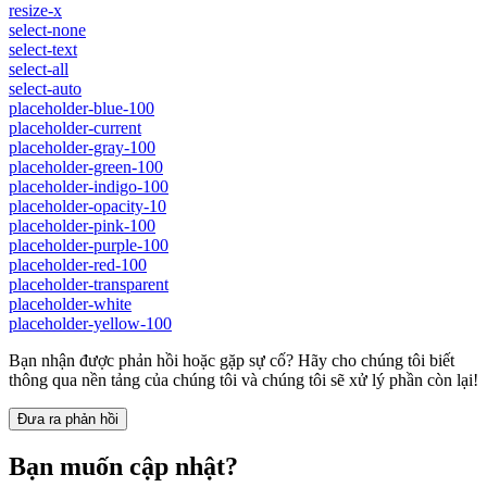
resize-x
select-none
select-text
select-all
select-auto
placeholder-blue-100
placeholder-current
placeholder-gray-100
placeholder-green-100
placeholder-indigo-100
placeholder-opacity-10
placeholder-pink-100
placeholder-purple-100
placeholder-red-100
placeholder-transparent
placeholder-white
placeholder-yellow-100
Bạn nhận được phản hồi hoặc gặp sự cố? Hãy cho chúng tôi biết
thông qua nền tảng của chúng tôi và chúng tôi sẽ xử lý phần còn lại!
Đưa ra phản hồi
Bạn muốn cập nhật?