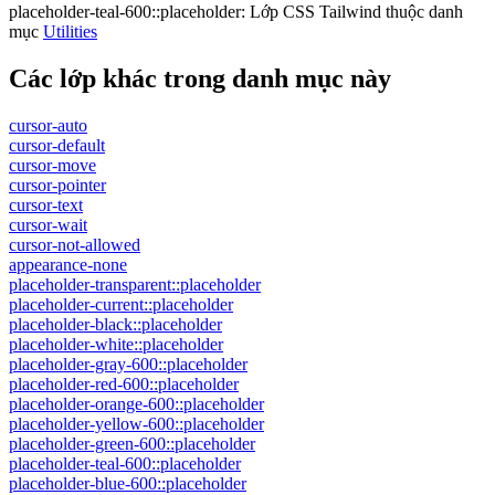
placeholder-teal-600::placeholder
:
Lớp CSS Tailwind thuộc danh
mục
Utilities
Các lớp khác trong danh mục này
cursor-auto
cursor-default
cursor-move
cursor-pointer
cursor-text
cursor-wait
cursor-not-allowed
appearance-none
placeholder-transparent::placeholder
placeholder-current::placeholder
placeholder-black::placeholder
placeholder-white::placeholder
placeholder-gray-600::placeholder
placeholder-red-600::placeholder
placeholder-orange-600::placeholder
placeholder-yellow-600::placeholder
placeholder-green-600::placeholder
placeholder-teal-600::placeholder
placeholder-blue-600::placeholder