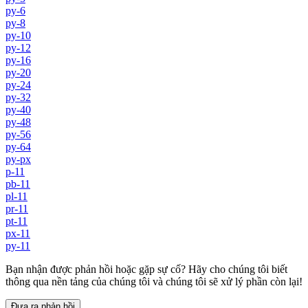
py-6
py-8
py-10
py-12
py-16
py-20
py-24
py-32
py-40
py-48
py-56
py-64
py-px
p-11
pb-11
pl-11
pr-11
pt-11
px-11
py-11
Bạn nhận được phản hồi hoặc gặp sự cố? Hãy cho chúng tôi biết
thông qua nền tảng của chúng tôi và chúng tôi sẽ xử lý phần còn lại!
Đưa ra phản hồi