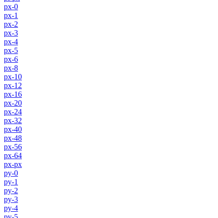
px-0
px-1
px-2
px-3
px-4
px-5
px-6
px-8
px-10
px-12
px-16
px-20
px-24
px-32
px-40
px-48
px-56
px-64
px-px
py-0
py-1
py-2
py-3
py-4
py-5