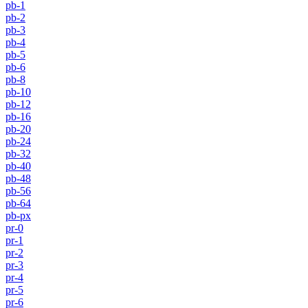
pb-1
pb-2
pb-3
pb-4
pb-5
pb-6
pb-8
pb-10
pb-12
pb-16
pb-20
pb-24
pb-32
pb-40
pb-48
pb-56
pb-64
pb-px
pr-0
pr-1
pr-2
pr-3
pr-4
pr-5
pr-6