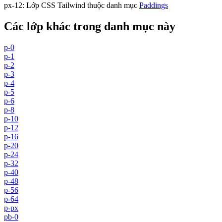
px-12
:
Lớp CSS Tailwind thuộc danh mục
Paddings
Các lớp khác trong danh mục này
p-0
p-1
p-2
p-3
p-4
p-5
p-6
p-8
p-10
p-12
p-16
p-20
p-24
p-32
p-40
p-48
p-56
p-64
p-px
pb-0