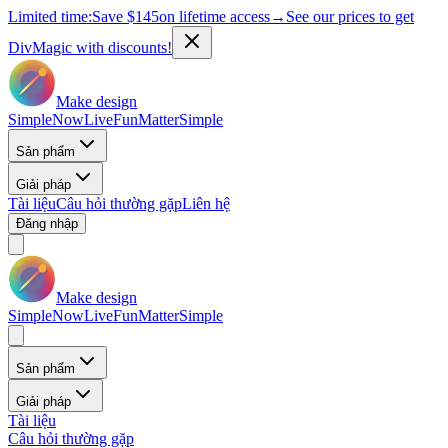
Limited time:
Save
$145
on lifetime access
→
See our prices to get
DivMagic with discounts!
Make design
Simple
Now
Live
Fun
Matter
Simple
Sản phẩm
Giải pháp
Tài liệu
Câu hỏi thường gặp
Liên hệ
Đăng nhập
Make design
Simple
Now
Live
Fun
Matter
Simple
Sản phẩm
Giải pháp
Tài liệu
Câu hỏi thường gặp