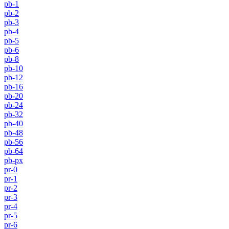
pb-1
pb-2
pb-3
pb-4
pb-5
pb-6
pb-8
pb-10
pb-12
pb-16
pb-20
pb-24
pb-32
pb-40
pb-48
pb-56
pb-64
pb-px
pr-0
pr-1
pr-2
pr-3
pr-4
pr-5
pr-6