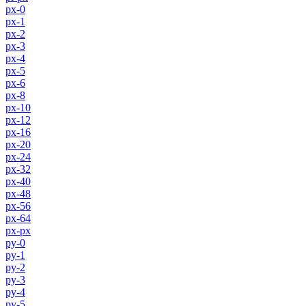
px-0
px-1
px-2
px-3
px-4
px-5
px-6
px-8
px-10
px-12
px-16
px-20
px-24
px-32
px-40
px-48
px-56
px-64
px-px
py-0
py-1
py-2
py-3
py-4
py-5