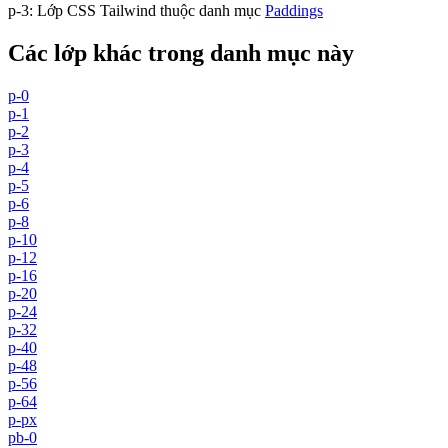
p-3
:
Lớp CSS Tailwind thuộc danh mục
Paddings
Các lớp khác trong danh mục này
p-0
p-1
p-2
p-3
p-4
p-5
p-6
p-8
p-10
p-12
p-16
p-20
p-24
p-32
p-40
p-48
p-56
p-64
p-px
pb-0