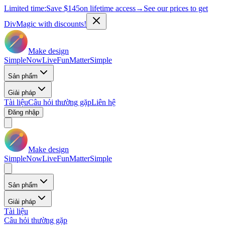
Limited time:
Save
$145
on lifetime access
→
See our prices to get
DivMagic with discounts!
Make design
Simple
Now
Live
Fun
Matter
Simple
Sản phẩm
Giải pháp
Tài liệu
Câu hỏi thường gặp
Liên hệ
Đăng nhập
Make design
Simple
Now
Live
Fun
Matter
Simple
Sản phẩm
Giải pháp
Tài liệu
Câu hỏi thường gặp