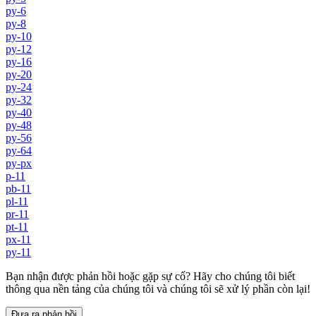
py-6
py-8
py-10
py-12
py-16
py-20
py-24
py-32
py-40
py-48
py-56
py-64
py-px
p-11
pb-11
pl-11
pr-11
pt-11
px-11
py-11
Bạn nhận được phản hồi hoặc gặp sự cố? Hãy cho chúng tôi biết
thông qua nền tảng của chúng tôi và chúng tôi sẽ xử lý phần còn lại!
Đưa ra phản hồi