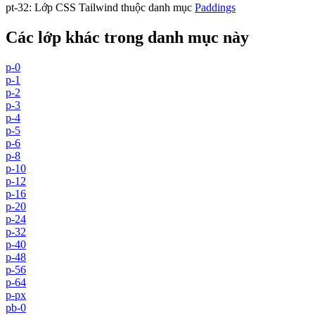
pt-32
:
Lớp CSS Tailwind thuộc danh mục
Paddings
Các lớp khác trong danh mục này
p-0
p-1
p-2
p-3
p-4
p-5
p-6
p-8
p-10
p-12
p-16
p-20
p-24
p-32
p-40
p-48
p-56
p-64
p-px
pb-0