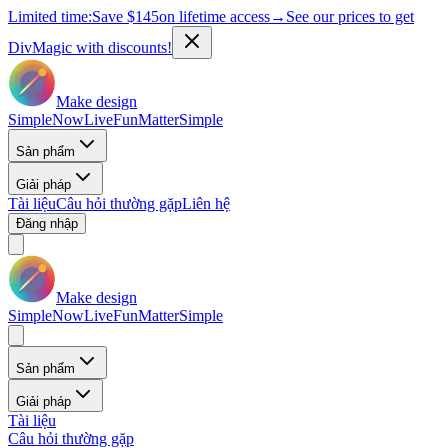
Limited time:
Save
$145
on lifetime access
→
See our prices to get
DivMagic with discounts!
Make design
Simple
Now
Live
Fun
Matter
Simple
Sản phẩm
Giải pháp
Tài liệu
Câu hỏi thường gặp
Liên hệ
Đăng nhập
Make design
Simple
Now
Live
Fun
Matter
Simple
Sản phẩm
Giải pháp
Tài liệu
Câu hỏi thường gặp