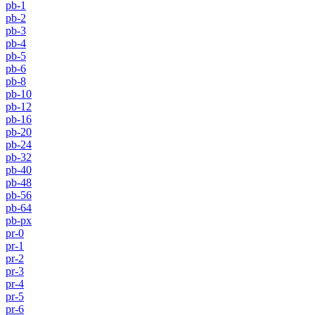
pb-1
pb-2
pb-3
pb-4
pb-5
pb-6
pb-8
pb-10
pb-12
pb-16
pb-20
pb-24
pb-32
pb-40
pb-48
pb-56
pb-64
pb-px
pr-0
pr-1
pr-2
pr-3
pr-4
pr-5
pr-6