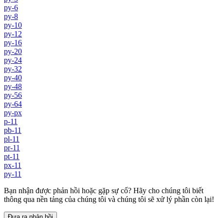
py-6
py-8
py-10
py-12
py-16
py-20
py-24
py-32
py-40
py-48
py-56
py-64
py-px
p-11
pb-11
pl-11
pr-11
pt-11
px-11
py-11
Bạn nhận được phản hồi hoặc gặp sự cố? Hãy cho chúng tôi biết
thông qua nền tảng của chúng tôi và chúng tôi sẽ xử lý phần còn lại!
Đưa ra phản hồi