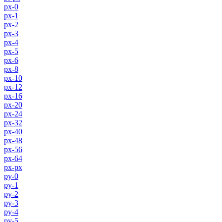
px-0
px-1
px-2
px-3
px-4
px-5
px-6
px-8
px-10
px-12
px-16
px-20
px-24
px-32
px-40
px-48
px-56
px-64
px-px
py-0
py-1
py-2
py-3
py-4
py-5