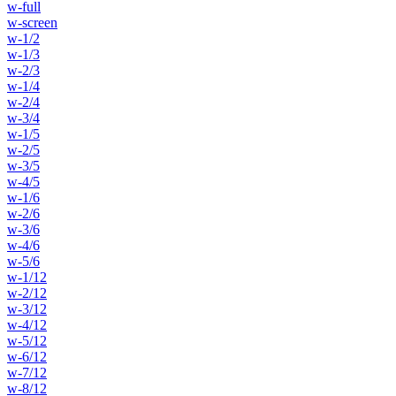
w-full
w-screen
w-1/2
w-1/3
w-2/3
w-1/4
w-2/4
w-3/4
w-1/5
w-2/5
w-3/5
w-4/5
w-1/6
w-2/6
w-3/6
w-4/6
w-5/6
w-1/12
w-2/12
w-3/12
w-4/12
w-5/12
w-6/12
w-7/12
w-8/12