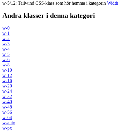
w-5/12
:
Tailwind CSS-klass som hör hemma i kategorin
Width
Andra klasser i denna kategori
w-0
w-1
w-2
w-3
w-4
w-5
w-6
w-8
w-10
w-12
w-16
w-20
w-24
w-32
w-40
w-48
w-56
w-64
w-auto
w-px