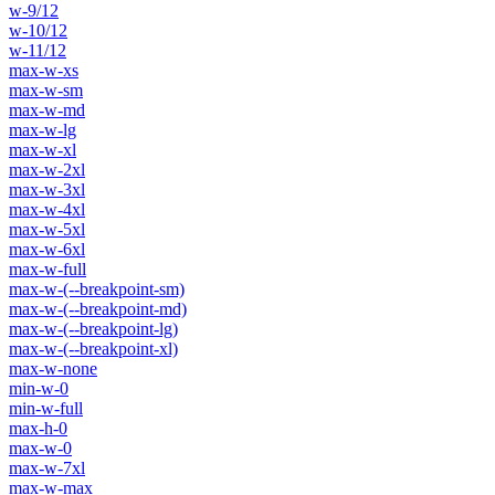
w-9/12
w-10/12
w-11/12
max-w-xs
max-w-sm
max-w-md
max-w-lg
max-w-xl
max-w-2xl
max-w-3xl
max-w-4xl
max-w-5xl
max-w-6xl
max-w-full
max-w-(--breakpoint-sm)
max-w-(--breakpoint-md)
max-w-(--breakpoint-lg)
max-w-(--breakpoint-xl)
max-w-none
min-w-0
min-w-full
max-h-0
max-w-0
max-w-7xl
max-w-max