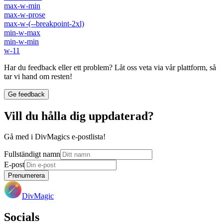
max-w-min
max-w-prose
max-w-(--breakpoint-2xl)
min-w-max
min-w-min
w-11
Har du feedback eller ett problem? Låt oss veta via vår plattform, så
tar vi hand om resten!
Ge feedback
Vill du hålla dig uppdaterad?
Gå med i DivMagics e-postlista!
Fullständigt namn
E-post
Prenumerera
DivMagic
Socials