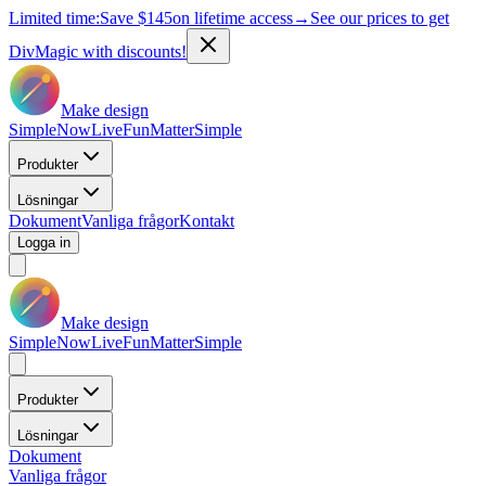
Limited time:
Save
$145
on lifetime access
→
See our prices to get
DivMagic with discounts!
Make design
Simple
Now
Live
Fun
Matter
Simple
Produkter
Lösningar
Dokument
Vanliga frågor
Kontakt
Logga in
Make design
Simple
Now
Live
Fun
Matter
Simple
Produkter
Lösningar
Dokument
Vanliga frågor