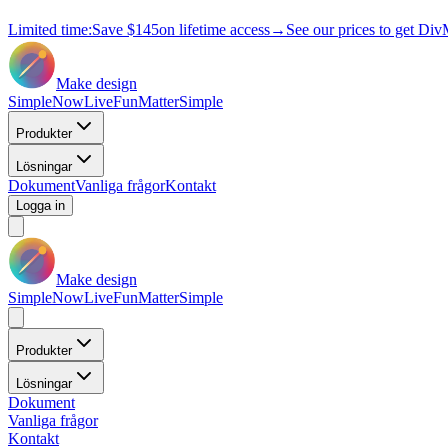
Limited time:
Save
$145
on lifetime access
→
See our prices to get Div
Make design
Simple
Now
Live
Fun
Matter
Simple
Produkter
Lösningar
Dokument
Vanliga frågor
Kontakt
Logga in
Make design
Simple
Now
Live
Fun
Matter
Simple
Produkter
Lösningar
Dokument
Vanliga frågor
Kontakt