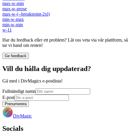
max-w-min
max-w-prose
max-w-(--breakpoint-2xl)
min-w-max
min-w-min
w-11
Har du feedback eller ett problem? Låt oss veta via vår plattform, så
tar vi hand om resten!
Ge feedback
Vill du hålla dig uppdaterad?
Gå med i DivMagics e-postlista!
Fullständigt namn
E-post
Prenumerera
DivMagic
Socials