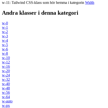
w-11
:
Tailwind CSS-klass som hör hemma i kategorin
Width
Andra klasser i denna kategori
w-0
w-1
w-2
w-3
w-4
w-5
w-6
w-8
w-10
w-12
w-16
w-20
w-24
w-32
w-40
w-48
w-56
w-64
w-auto
w-px