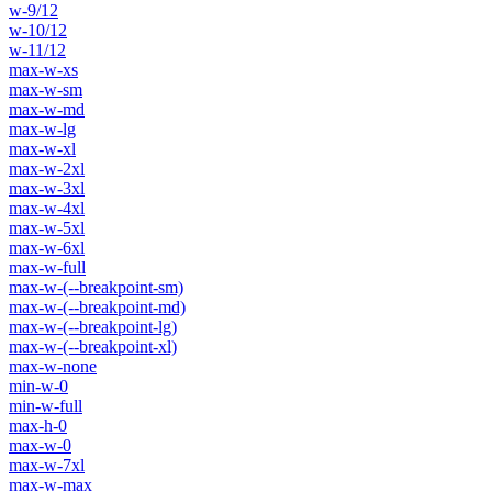
w-9/12
w-10/12
w-11/12
max-w-xs
max-w-sm
max-w-md
max-w-lg
max-w-xl
max-w-2xl
max-w-3xl
max-w-4xl
max-w-5xl
max-w-6xl
max-w-full
max-w-(--breakpoint-sm)
max-w-(--breakpoint-md)
max-w-(--breakpoint-lg)
max-w-(--breakpoint-xl)
max-w-none
min-w-0
min-w-full
max-h-0
max-w-0
max-w-7xl
max-w-max