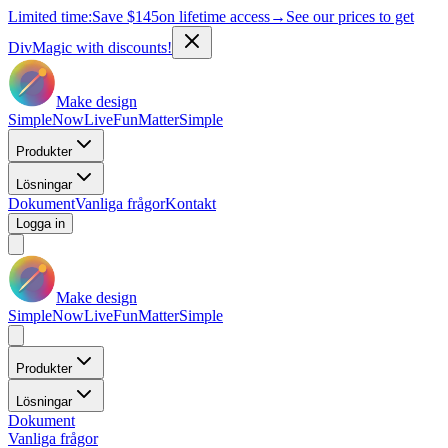
Limited time:
Save
$145
on lifetime access
→
See our prices to get
DivMagic with discounts!
Make design
Simple
Now
Live
Fun
Matter
Simple
Produkter
Lösningar
Dokument
Vanliga frågor
Kontakt
Logga in
Make design
Simple
Now
Live
Fun
Matter
Simple
Produkter
Lösningar
Dokument
Vanliga frågor