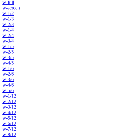
w-full
w-screen
w-1/2
w-1/3
w-2/3
w-1/4
w-2/4
w-3/4
w-1/5
w-2/5
w-3/5
w-4/5
w-1/6
w-2/6
w-3/6
w-4/6
w-5/6
w-1/12
w-2/12
w-3/12
w-4/12
w-5/12
w-6/12
w-7/12
w-8/12