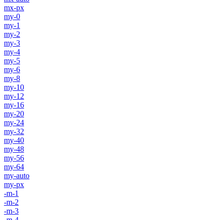
mx-px
my-0
my-1
my-2
my-3
my-4
my-5
my-6
my-8
my-10
my-12
my-16
my-20
my-24
my-32
my-40
my-48
my-56
my-64
my-auto
my-px
-m-1
-m-2
-m-3
-m-4