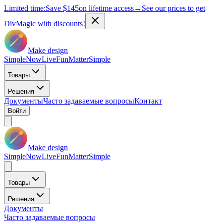
Limited time:
Save
$145
on lifetime access
→
See our prices to get
DivMagic with discounts!
Make design
Simple
Now
Live
Fun
Matter
Simple
Товары
Решения
Документы
Часто задаваемые вопросы
Контакт
Войти
Make design
Simple
Now
Live
Fun
Matter
Simple
Товары
Решения
Документы
Часто задаваемые вопросы