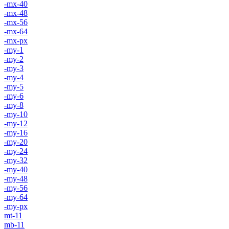
-mx-40
-mx-48
-mx-56
-mx-64
-mx-px
-my-1
-my-2
-my-3
-my-4
-my-5
-my-6
-my-8
-my-10
-my-12
-my-16
-my-20
-my-24
-my-32
-my-40
-my-48
-my-56
-my-64
-my-px
mt-11
mb-11