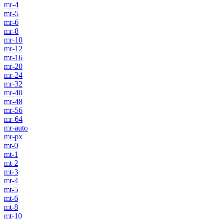
mr-4
mr-5
mr-6
mr-8
mr-10
mr-12
mr-16
mr-20
mr-24
mr-32
mr-40
mr-48
mr-56
mr-64
mr-auto
mr-px
mt-0
mt-1
mt-2
mt-3
mt-4
mt-5
mt-6
mt-8
mt-10