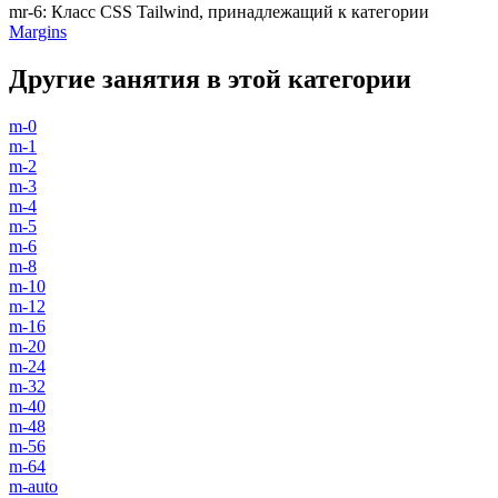
mr-6
:
Класс CSS Tailwind, принадлежащий к категории
Margins
Другие занятия в этой категории
m-0
m-1
m-2
m-3
m-4
m-5
m-6
m-8
m-10
m-12
m-16
m-20
m-24
m-32
m-40
m-48
m-56
m-64
m-auto