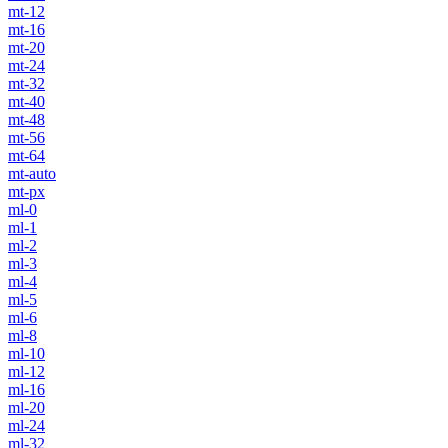
mt-12
mt-16
mt-20
mt-24
mt-32
mt-40
mt-48
mt-56
mt-64
mt-auto
mt-px
ml-0
ml-1
ml-2
ml-3
ml-4
ml-5
ml-6
ml-8
ml-10
ml-12
ml-16
ml-20
ml-24
ml-32