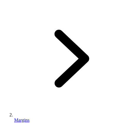
Margins