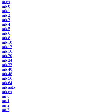
m-px
mb-0
mb-1
mb-2
mb-3
mb-4
mb-5
mb-6
mb-8
mb-10
mb-12
mb-16
mb-20
mb-24
mb-32
mb-40
mb-48
mb-56
mb-64
mb-auto
mb-px
mr-0
mr-1
mr-2
mr-3