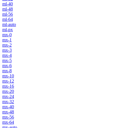
ml-40
ml-48
ml-56
ml-64
ml-auto
ml-px
mx-0
mx-1
mx-2
mx-3
mx-4
mx-5
mx-6
mx-8
mx-10
mx-12
mx-16
mx-20
mx-24
mx-32
mx-40
mx-48
mx-56
mx-64
mx-auto