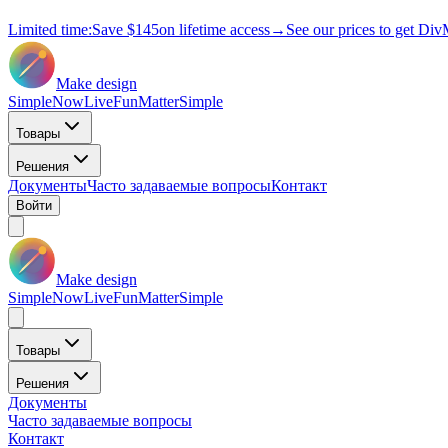
Limited time:
Save
$145
on lifetime access
→
See our prices to get Div
Make design
Simple
Now
Live
Fun
Matter
Simple
Товары
Решения
Документы
Часто задаваемые вопросы
Контакт
Войти
Make design
Simple
Now
Live
Fun
Matter
Simple
Товары
Решения
Документы
Часто задаваемые вопросы
Контакт