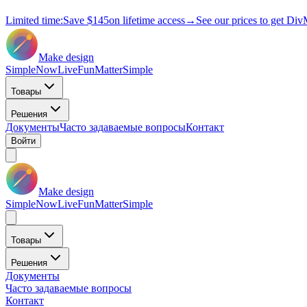
Limited time:
Save
$145
on lifetime access
→
See our prices to get Div
Make design
Simple
Now
Live
Fun
Matter
Simple
Товары
Решения
Документы
Часто задаваемые вопросы
Контакт
Войти
Make design
Simple
Now
Live
Fun
Matter
Simple
Товары
Решения
Документы
Часто задаваемые вопросы
Контакт