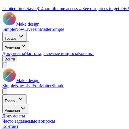
Limited time:
Save
$145
on lifetime access
→
See our prices to get Div
Make design
Simple
Now
Live
Fun
Matter
Simple
Товары
Решения
Документы
Часто задаваемые вопросы
Контакт
Войти
Make design
Simple
Now
Live
Fun
Matter
Simple
Товары
Решения
Документы
Часто задаваемые вопросы
Контакт