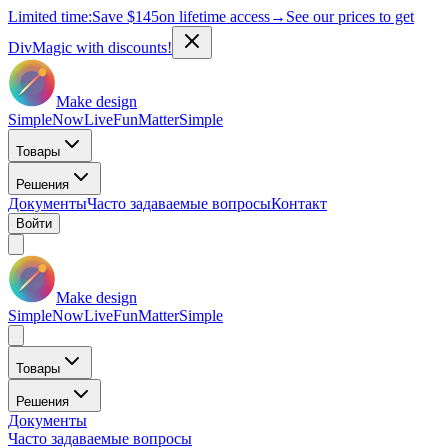
Limited time:
Save
$145
on lifetime access
→
See our prices to get
DivMagic with discounts!
Make design
Simple
Now
Live
Fun
Matter
Simple
Товары
Решения
Документы
Часто задаваемые вопросы
Контакт
Войти
Make design
Simple
Now
Live
Fun
Matter
Simple
Товары
Решения
Документы
Часто задаваемые вопросы