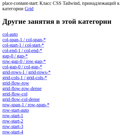
place-contant-start
:
Класс CSS Tailwind, принадлежащий к
категории
Grid
Другие занятия в этой категории
col-auto
col-span-1 / col-span-*
col-start-1 / col-start-*
col-end-1 / col-end-*
gap-0 / gap-*
row-gap-0 / row-gap-*
col-gap-0 / col-gap-*
grid-rows-1 / grid-rows-*
grid-cols-1 / grid-cols-*
grid-flow-row
grid-flow-row-dense
grid-flow-col
grid-flow-col-dense
row-span-1 / row-span-*
row-start-auto
row-start-1
row-start-2
row-start-3
row-start-4