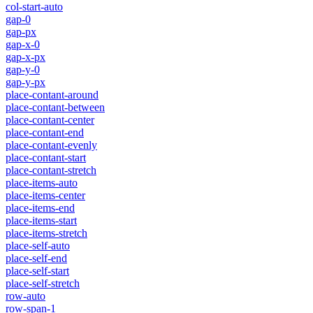
col-start-auto
gap-0
gap-px
gap-x-0
gap-x-px
gap-y-0
gap-y-px
place-contant-around
place-contant-between
place-contant-center
place-contant-end
place-contant-evenly
place-contant-start
place-contant-stretch
place-items-auto
place-items-center
place-items-end
place-items-start
place-items-stretch
place-self-auto
place-self-end
place-self-start
place-self-stretch
row-auto
row-span-1