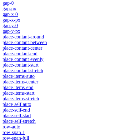
gap-0
gap-px
gap-x-0
gap-x-px
gap-y-0
gap-y-px
place-contant-around
place-contant-between
place-contant-center
place-contant-end
place-contant-evenly
place-contant-start
place-contant-stretch
place-items-auto
place-items-center
place-items-end
place-items-start
place-items-stretch
place-self-auto
place-self-end
place-self-start
place-self-stretch
row-auto
row-span-1
row-span-full