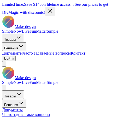
Limited time:
Save
$145
on lifetime access
→
See our prices to get
DivMagic with discounts!
Make design
Simple
Now
Live
Fun
Matter
Simple
Товары
Решения
Документы
Часто задаваемые вопросы
Контакт
Войти
Make design
Simple
Now
Live
Fun
Matter
Simple
Товары
Решения
Документы
Часто задаваемые вопросы