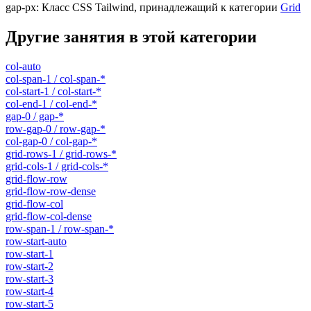
gap-px
:
Класс CSS Tailwind, принадлежащий к категории
Grid
Другие занятия в этой категории
col-auto
col-span-1 / col-span-*
col-start-1 / col-start-*
col-end-1 / col-end-*
gap-0 / gap-*
row-gap-0 / row-gap-*
col-gap-0 / col-gap-*
grid-rows-1 / grid-rows-*
grid-cols-1 / grid-cols-*
grid-flow-row
grid-flow-row-dense
grid-flow-col
grid-flow-col-dense
row-span-1 / row-span-*
row-start-auto
row-start-1
row-start-2
row-start-3
row-start-4
row-start-5