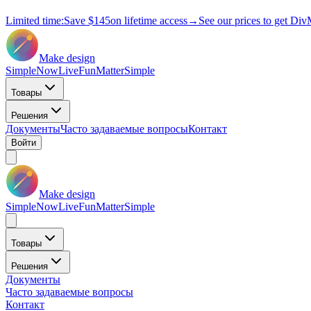
Limited time:
Save
$145
on lifetime access
→
See our prices to get Div
Make design
Simple
Now
Live
Fun
Matter
Simple
Товары
Решения
Документы
Часто задаваемые вопросы
Контакт
Войти
Make design
Simple
Now
Live
Fun
Matter
Simple
Товары
Решения
Документы
Часто задаваемые вопросы
Контакт