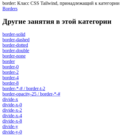
border
:
Класс CSS Tailwind, принадлежащий к категории
Borders
Другие занятия в этой категории
border-solid
border-dashed
border-dotted
border-double
border-none
border
border-0
border-2
border-4
border-8
border-*-# / border-t-2
border-opacity-25 / border-*-#
divide-x
divide-x-0
divide-x-2
divide-x-4
divide-x-8
divide-y
divide-y-0