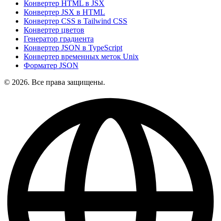
Конвертер HTML в JSX
Конвертер JSX в HTML
Конвертер CSS в Tailwind CSS
Конвертер цветов
Генератор градиента
Конвертер JSON в TypeScript
Конвертер временных меток Unix
Форматер JSON
© 2026. Все права защищены.