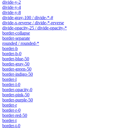
divide-y-2
divide-y-4
divide-y-8
divide-gray-100 / divide-*-#
divide-x-reverse / divide-*-reverse
divide-opacity-25 / divide-opacity-*
border-collapse
border-separate
rounded / rounded-*
border-b
border-b-0
border-blue-50
border-gray-50
border-green-50
border-indigo-50
border-l
border-l-0
border-opacity-0
border-pink-50
border-purple-50
border-r
border-r-0
border-red-50
border-t
border-t-0