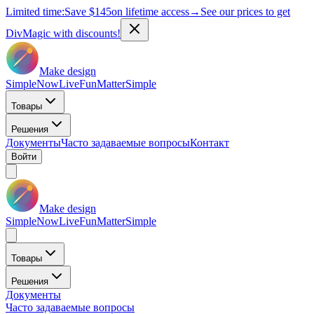
Limited time:
Save
$145
on lifetime access
→
See our prices to get
DivMagic with discounts!
Make design
Simple
Now
Live
Fun
Matter
Simple
Товары
Решения
Документы
Часто задаваемые вопросы
Контакт
Войти
Make design
Simple
Now
Live
Fun
Matter
Simple
Товары
Решения
Документы
Часто задаваемые вопросы