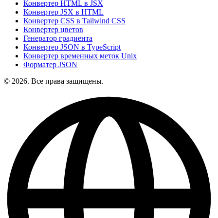
Конвертер HTML в JSX
Конвертер JSX в HTML
Конвертер CSS в Tailwind CSS
Конвертер цветов
Генератор градиента
Конвертер JSON в TypeScript
Конвертер временных меток Unix
Форматер JSON
© 2026. Все права защищены.