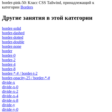
border-pink-50
:
Класс CSS Tailwind, принадлежащий к
категории
Borders
Другие занятия в этой категории
border-solid
border-dashed
border-dotted
border-double
border-none
border
border-0
border-2
border-4
border-8
border-*-# / border-t-2
border-opacity-25 / border-*-#
divide-x
divide-x-0
divide-x-2
divide-x-4
divide-x-8
divide-y
divide-y-0