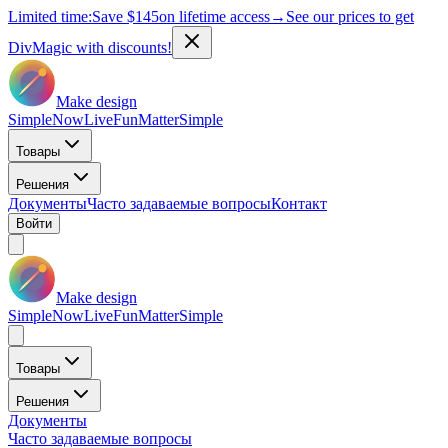
Limited time:
Save
$145
on lifetime access
→
See our prices to get
DivMagic with discounts!
Make design
Simple
Now
Live
Fun
Matter
Simple
Товары
Решения
Документы
Часто задаваемые вопросы
Контакт
Войти
Make design
Simple
Now
Live
Fun
Matter
Simple
Товары
Решения
Документы
Часто задаваемые вопросы