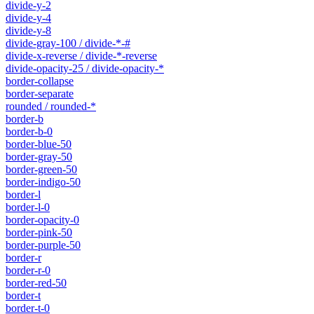
divide-y-2
divide-y-4
divide-y-8
divide-gray-100 / divide-*-#
divide-x-reverse / divide-*-reverse
divide-opacity-25 / divide-opacity-*
border-collapse
border-separate
rounded / rounded-*
border-b
border-b-0
border-blue-50
border-gray-50
border-green-50
border-indigo-50
border-l
border-l-0
border-opacity-0
border-pink-50
border-purple-50
border-r
border-r-0
border-red-50
border-t
border-t-0