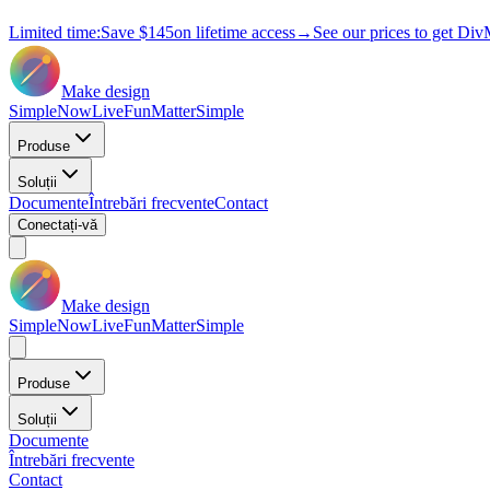
Limited time:
Save
$145
on lifetime access
→
See our prices to get Div
Make design
Simple
Now
Live
Fun
Matter
Simple
Produse
Soluții
Documente
Întrebări frecvente
Contact
Conectați-vă
Make design
Simple
Now
Live
Fun
Matter
Simple
Produse
Soluții
Documente
Întrebări frecvente
Contact