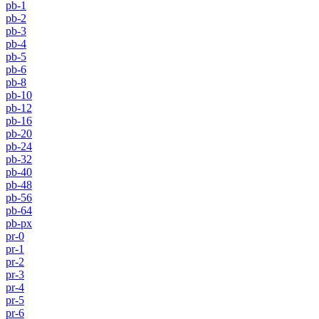
pb-1
pb-2
pb-3
pb-4
pb-5
pb-6
pb-8
pb-10
pb-12
pb-16
pb-20
pb-24
pb-32
pb-40
pb-48
pb-56
pb-64
pb-px
pr-0
pr-1
pr-2
pr-3
pr-4
pr-5
pr-6