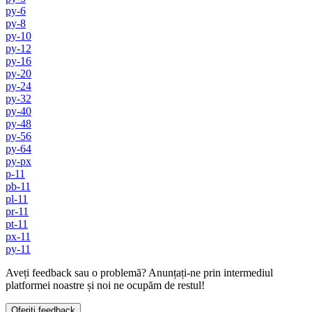
py-6
py-8
py-10
py-12
py-16
py-20
py-24
py-32
py-40
py-48
py-56
py-64
py-px
p-11
pb-11
pl-11
pr-11
pt-11
px-11
py-11
Aveți feedback sau o problemă? Anunțați-ne prin intermediul
platformei noastre și noi ne ocupăm de restul!
Oferiți feedback