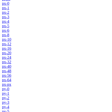
px-0
px-1
px-2
px-3
px-4
px-5
px-6
px-8
px-10
px-12
px-16
px-20
px-24
px-32
px-40
px-48
px-56
px-64
px-px
py-0
py-1
py-2
py-3
py-4
py-5