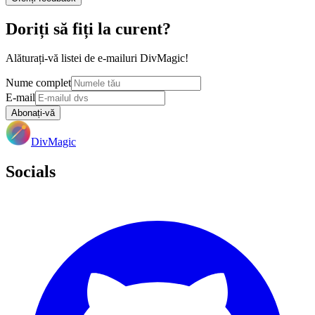
Doriți să fiți la curent?
Alăturați-vă listei de e-mailuri DivMagic!
Nume complet
E-mail
Abonați-vă
DivMagic
Socials