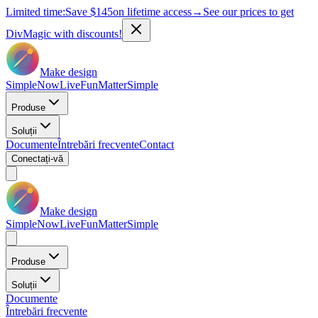
Limited time:
Save
$145
on lifetime access
→
See our prices to get
DivMagic with discounts!
Make design
Simple
Now
Live
Fun
Matter
Simple
Produse
Soluții
Documente
Întrebări frecvente
Contact
Conectați-vă
Make design
Simple
Now
Live
Fun
Matter
Simple
Produse
Soluții
Documente
Întrebări frecvente