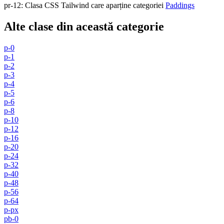
pr-12
:
Clasa CSS Tailwind care aparține categoriei
Paddings
Alte clase din această categorie
p-0
p-1
p-2
p-3
p-4
p-5
p-6
p-8
p-10
p-12
p-16
p-20
p-24
p-32
p-40
p-48
p-56
p-64
p-px
pb-0