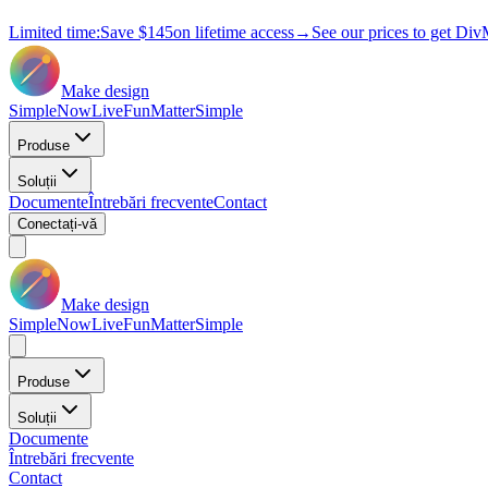
Limited time:
Save
$145
on lifetime access
→
See our prices to get Div
Make design
Simple
Now
Live
Fun
Matter
Simple
Produse
Soluții
Documente
Întrebări frecvente
Contact
Conectați-vă
Make design
Simple
Now
Live
Fun
Matter
Simple
Produse
Soluții
Documente
Întrebări frecvente
Contact