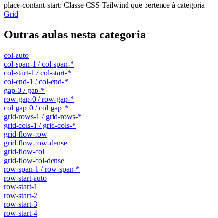
place-contant-start
:
Classe CSS Tailwind que pertence à categoria
Grid
Outras aulas nesta categoria
col-auto
col-span-1 / col-span-*
col-start-1 / col-start-*
col-end-1 / col-end-*
gap-0 / gap-*
row-gap-0 / row-gap-*
col-gap-0 / col-gap-*
grid-rows-1 / grid-rows-*
grid-cols-1 / grid-cols-*
grid-flow-row
grid-flow-row-dense
grid-flow-col
grid-flow-col-dense
row-span-1 / row-span-*
row-start-auto
row-start-1
row-start-2
row-start-3
row-start-4