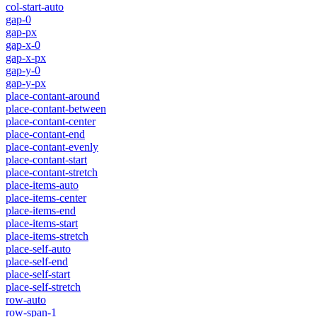
col-start-auto
gap-0
gap-px
gap-x-0
gap-x-px
gap-y-0
gap-y-px
place-contant-around
place-contant-between
place-contant-center
place-contant-end
place-contant-evenly
place-contant-start
place-contant-stretch
place-items-auto
place-items-center
place-items-end
place-items-start
place-items-stretch
place-self-auto
place-self-end
place-self-start
place-self-stretch
row-auto
row-span-1