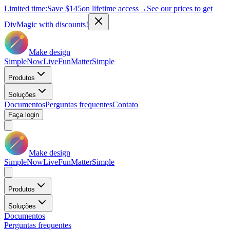
Limited time:
Save
$145
on lifetime access
→
See our prices to get
DivMagic with discounts!
Make design
Simple
Now
Live
Fun
Matter
Simple
Produtos
Soluções
Documentos
Perguntas frequentes
Contato
Faça login
Make design
Simple
Now
Live
Fun
Matter
Simple
Produtos
Soluções
Documentos
Perguntas frequentes