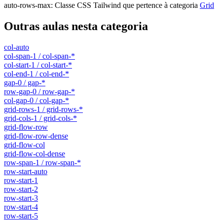
auto-rows-max
:
Classe CSS Tailwind que pertence à categoria
Grid
Outras aulas nesta categoria
col-auto
col-span-1 / col-span-*
col-start-1 / col-start-*
col-end-1 / col-end-*
gap-0 / gap-*
row-gap-0 / row-gap-*
col-gap-0 / col-gap-*
grid-rows-1 / grid-rows-*
grid-cols-1 / grid-cols-*
grid-flow-row
grid-flow-row-dense
grid-flow-col
grid-flow-col-dense
row-span-1 / row-span-*
row-start-auto
row-start-1
row-start-2
row-start-3
row-start-4
row-start-5