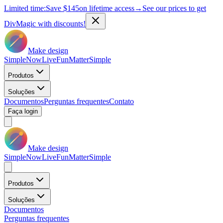
Limited time:
Save
$145
on lifetime access
→
See our prices to get
DivMagic with discounts!
Make design
Simple
Now
Live
Fun
Matter
Simple
Produtos
Soluções
Documentos
Perguntas frequentes
Contato
Faça login
Make design
Simple
Now
Live
Fun
Matter
Simple
Produtos
Soluções
Documentos
Perguntas frequentes