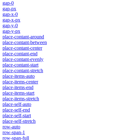
gap-0
gap-px
gap-x-0
gap-x-px
gap-y-0
gap-y-px
place-contant-around
place-contant-between
place-contant-center
place-contant-end
place-contant-evenly
place-contant-start
place-contant-stretch
place-items-auto
place-items-center
place-items-end
place-items-start
place-items-stretch
place-self-auto
place-self-end
place-self-start
place-self-stretch
row-auto
row-span-1
row-span-full