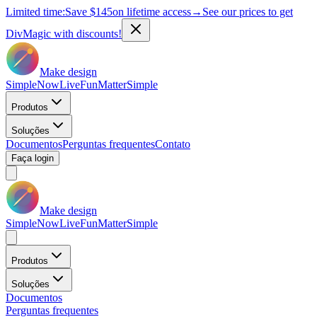
Limited time:
Save
$145
on lifetime access
→
See our prices to get
DivMagic with discounts!
Make design
Simple
Now
Live
Fun
Matter
Simple
Produtos
Soluções
Documentos
Perguntas frequentes
Contato
Faça login
Make design
Simple
Now
Live
Fun
Matter
Simple
Produtos
Soluções
Documentos
Perguntas frequentes