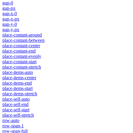
gap-0
gap-px
gap-x-0
gap-x-px
gap-y-0
gap-y-px
place-contant-around
place-contant-between
place-contant-center
place-contant-end
place-contant-evenly
place-contant-start
place-contant-stretch
place-items-auto
place-items-center
place-items-end
place-items-start
place-items-stretch
place-self-auto
place-self-end
place-self-start
place-self-stretch
row-auto
row-span-1
row-span-full