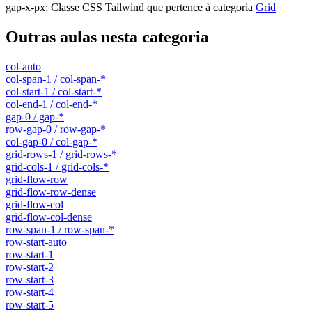
gap-x-px
:
Classe CSS Tailwind que pertence à categoria
Grid
Outras aulas nesta categoria
col-auto
col-span-1 / col-span-*
col-start-1 / col-start-*
col-end-1 / col-end-*
gap-0 / gap-*
row-gap-0 / row-gap-*
col-gap-0 / col-gap-*
grid-rows-1 / grid-rows-*
grid-cols-1 / grid-cols-*
grid-flow-row
grid-flow-row-dense
grid-flow-col
grid-flow-col-dense
row-span-1 / row-span-*
row-start-auto
row-start-1
row-start-2
row-start-3
row-start-4
row-start-5