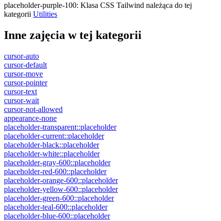
placeholder-purple-100
:
Klasa CSS Tailwind należąca do tej
kategorii
Utilities
Inne zajęcia w tej kategorii
cursor-auto
cursor-default
cursor-move
cursor-pointer
cursor-text
cursor-wait
cursor-not-allowed
appearance-none
placeholder-transparent::placeholder
placeholder-current::placeholder
placeholder-black::placeholder
placeholder-white::placeholder
placeholder-gray-600::placeholder
placeholder-red-600::placeholder
placeholder-orange-600::placeholder
placeholder-yellow-600::placeholder
placeholder-green-600::placeholder
placeholder-teal-600::placeholder
placeholder-blue-600::placeholder