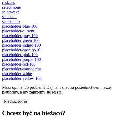
resize-x
select-none
select-text
select-all
select-auto
placeholder-blue-100
placeholder-current
placeholder-gray-100
placeholder-green-100
placeholder-indigo-100
placeholder-opacity-10
placeholder-pink-100
placeholder-purple-100
placeholder-red-100
placeholder-transparent
placeholder-white
placeholder-yellow-100
Masz opinię lub problem? Daj nam znać za pośrednictwem naszej
platformy, a my zajmiemy się resztą!
Przekaż opinię
Chcesz być na bieżąco?