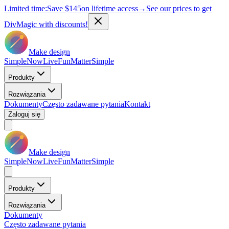
Limited time:
Save
$145
on lifetime access
→
See our prices to get
DivMagic with discounts!
Make design
Simple
Now
Live
Fun
Matter
Simple
Produkty
Rozwiązania
Dokumenty
Często zadawane pytania
Kontakt
Zaloguj się
Make design
Simple
Now
Live
Fun
Matter
Simple
Produkty
Rozwiązania
Dokumenty
Często zadawane pytania