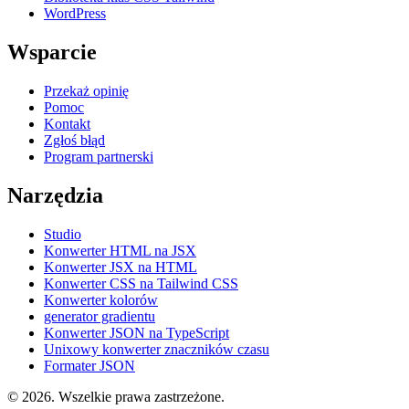
WordPress
Wsparcie
Przekaż opinię
Pomoc
Kontakt
Zgłoś błąd
Program partnerski
Narzędzia
Studio
Konwerter HTML na JSX
Konwerter JSX na HTML
Konwerter CSS na Tailwind CSS
Konwerter kolorów
generator gradientu
Konwerter JSON na TypeScript
Unixowy konwerter znaczników czasu
Formater JSON
© 2026. Wszelkie prawa zastrzeżone.