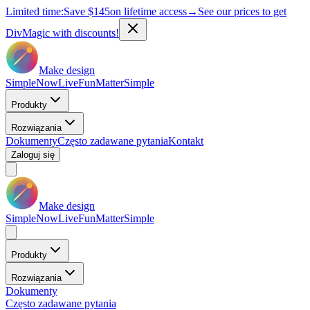
Limited time:
Save
$145
on lifetime access
→
See our prices to get
DivMagic with discounts!
Make design
Simple
Now
Live
Fun
Matter
Simple
Produkty
Rozwiązania
Dokumenty
Często zadawane pytania
Kontakt
Zaloguj się
Make design
Simple
Now
Live
Fun
Matter
Simple
Produkty
Rozwiązania
Dokumenty
Często zadawane pytania