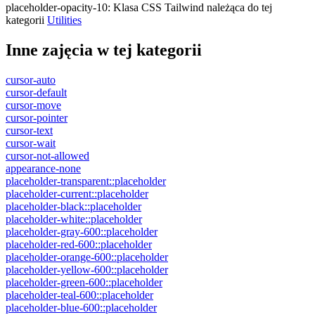
placeholder-opacity-10
:
Klasa CSS Tailwind należąca do tej
kategorii
Utilities
Inne zajęcia w tej kategorii
cursor-auto
cursor-default
cursor-move
cursor-pointer
cursor-text
cursor-wait
cursor-not-allowed
appearance-none
placeholder-transparent::placeholder
placeholder-current::placeholder
placeholder-black::placeholder
placeholder-white::placeholder
placeholder-gray-600::placeholder
placeholder-red-600::placeholder
placeholder-orange-600::placeholder
placeholder-yellow-600::placeholder
placeholder-green-600::placeholder
placeholder-teal-600::placeholder
placeholder-blue-600::placeholder