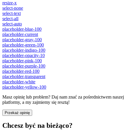
resize-x
select-none
select-text
select-all
select-auto
placeholder-blue-100
placeholder-current
placeholder-gray-100
placeholder-green-100
placeholder-indigo-100
placeholder-opacity-10
placeholder-pink-100
placeholder-purple-100
placeholder-red-100
placeholder-transparent
placeholder-white
placeholder-yellow-100
Masz opinię lub problem? Daj nam znać za pośrednictwem naszej
platformy, a my zajmiemy się resztą!
Przekaż opinię
Chcesz być na bieżąco?