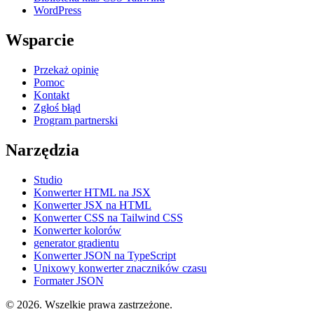
WordPress
Wsparcie
Przekaż opinię
Pomoc
Kontakt
Zgłoś błąd
Program partnerski
Narzędzia
Studio
Konwerter HTML na JSX
Konwerter JSX na HTML
Konwerter CSS na Tailwind CSS
Konwerter kolorów
generator gradientu
Konwerter JSON na TypeScript
Unixowy konwerter znaczników czasu
Formater JSON
© 2026. Wszelkie prawa zastrzeżone.