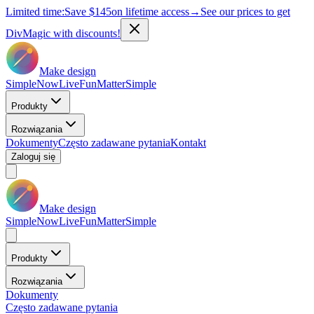
Limited time:
Save
$145
on lifetime access
→
See our prices to get
DivMagic with discounts!
Make design
Simple
Now
Live
Fun
Matter
Simple
Produkty
Rozwiązania
Dokumenty
Często zadawane pytania
Kontakt
Zaloguj się
Make design
Simple
Now
Live
Fun
Matter
Simple
Produkty
Rozwiązania
Dokumenty
Często zadawane pytania