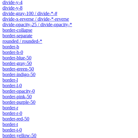
divide-y-4
divide-y-8
divide-gray-100 / divide-*-#
divide-x-reverse / divide-*-reverse
divide-opacity-25 / divide-opacity-*
border-collapse
border-separate
rounded / rounded-*
border-b
border-b-0
border-blue-50
border-gray-50
border-green-50
border-indigo-50
border-l
border-l-0
border-opacity-0
border-pink-50
border-purple-50
border-r
border-r-0
border-red-50
border-t
border-t-0
border-yellow-50