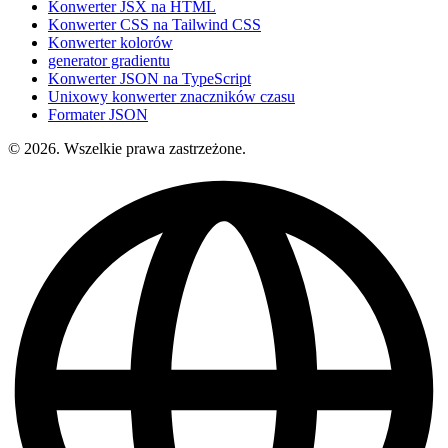
Konwerter JSX na HTML
Konwerter CSS na Tailwind CSS
Konwerter kolorów
generator gradientu
Konwerter JSON na TypeScript
Unixowy konwerter znaczników czasu
Formater JSON
© 2026. Wszelkie prawa zastrzeżone.