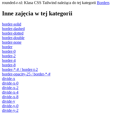
rounded-r-xl
:
Klasa CSS Tailwind należąca do tej kategorii
Borders
Inne zajęcia w tej kategorii
border-solid
border-dashed
border-dotted
border-double
border-none
border
border-0
border-2
border-4
border-8
border-*-# / border-t-2
border-opacity-25 / border-*-#
divide-x
divide-x-0
divide-x-2
divide-x-4
divide-x-8
divide-y
divide-y-0
divide-y-2