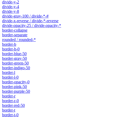
divide-y-2
divide-y-4
divide-y-8
divide-gray-100 / divide-*-#
divide-x-reverse / divide-*-reverse
divide-opacity-25 / divide-opacity-*
border-collapse
border-separate
rounded / rounded-*
border-b
border-b-0
border-blue-50
border-gray-50
border-green-50
border-indigo-50
border-l
border-l-0
border-opacity-0
border-pink-50
border-purple-50
border-r
border-r-0
border-red-50
border-t
border-t-0