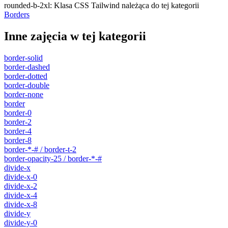
rounded-b-2xl
:
Klasa CSS Tailwind należąca do tej kategorii
Borders
Inne zajęcia w tej kategorii
border-solid
border-dashed
border-dotted
border-double
border-none
border
border-0
border-2
border-4
border-8
border-*-# / border-t-2
border-opacity-25 / border-*-#
divide-x
divide-x-0
divide-x-2
divide-x-4
divide-x-8
divide-y
divide-y-0