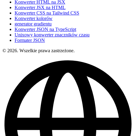
Konwerter HTML na JSX
Konwerter JSX na HTML
Konwerter CSS na Tailwind CSS
Konwerter kolorów
generator gradientu
Konwerter JSON na TypeScript
Unixowy konwerter znaczników czasu
Formater JSON
© 2026. Wszelkie prawa zastrzeżone.