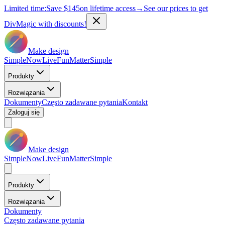
Limited time:
Save
$145
on lifetime access
→
See our prices to get
DivMagic with discounts!
Make design
Simple
Now
Live
Fun
Matter
Simple
Produkty
Rozwiązania
Dokumenty
Często zadawane pytania
Kontakt
Zaloguj się
Make design
Simple
Now
Live
Fun
Matter
Simple
Produkty
Rozwiązania
Dokumenty
Często zadawane pytania