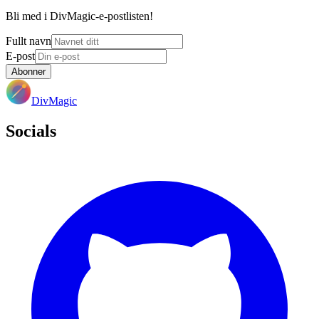
Bli med i DivMagic-e-postlisten!
Fullt navn
E-post
Abonner
DivMagic
Socials