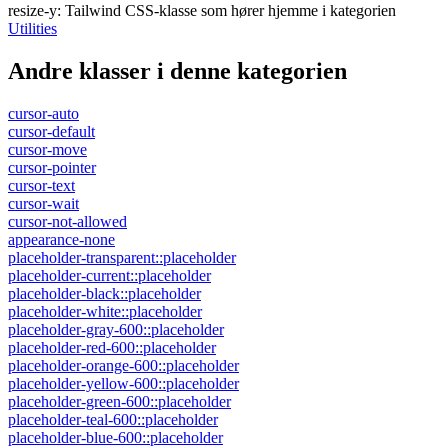
resize-y
:
Tailwind CSS-klasse som hører hjemme i kategorien
Utilities
Andre klasser i denne kategorien
cursor-auto
cursor-default
cursor-move
cursor-pointer
cursor-text
cursor-wait
cursor-not-allowed
appearance-none
placeholder-transparent::placeholder
placeholder-current::placeholder
placeholder-black::placeholder
placeholder-white::placeholder
placeholder-gray-600::placeholder
placeholder-red-600::placeholder
placeholder-orange-600::placeholder
placeholder-yellow-600::placeholder
placeholder-green-600::placeholder
placeholder-teal-600::placeholder
placeholder-blue-600::placeholder