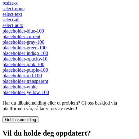
resize-x
select-none
select-text
select-all
select-auto
placeholder-blue-100
placeholder-current
placeholder-gray-100
placeholder-green-100
placeholder-indigo-100
placeholder-opacity-10
placeholder-pink-100
placeholder-purple-100
placeholder-red-100
placeholder-transparent
placeholder-white
placeholder-yellow-100
Har du tilbakemelding eller et problem? Gi oss beskjed via
plattformen vår, så tar vi oss av resten!
Gi tilbakemelding
Vil du holde deg oppdatert?