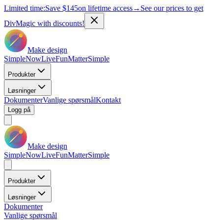
Limited time:
Save
$145
on lifetime access
→
See our prices to get
DivMagic with discounts!
Make design
Simple
Now
Live
Fun
Matter
Simple
Produkter
Løsninger
Dokumenter
Vanlige spørsmål
Kontakt
Logg på
Make design
Simple
Now
Live
Fun
Matter
Simple
Produkter
Løsninger
Dokumenter
Vanlige spørsmål