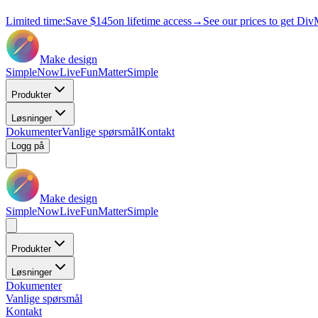
Limited time:
Save
$145
on lifetime access
→
See our prices to get Div
Make design
Simple
Now
Live
Fun
Matter
Simple
Produkter
Løsninger
Dokumenter
Vanlige spørsmål
Kontakt
Logg på
Make design
Simple
Now
Live
Fun
Matter
Simple
Produkter
Løsninger
Dokumenter
Vanlige spørsmål
Kontakt