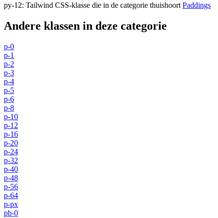
py-12
:
Tailwind CSS-klasse die in de categorie thuishoort
Paddings
Andere klassen in deze categorie
p-0
p-1
p-2
p-3
p-4
p-5
p-6
p-8
p-10
p-12
p-16
p-20
p-24
p-32
p-40
p-48
p-56
p-64
p-px
pb-0