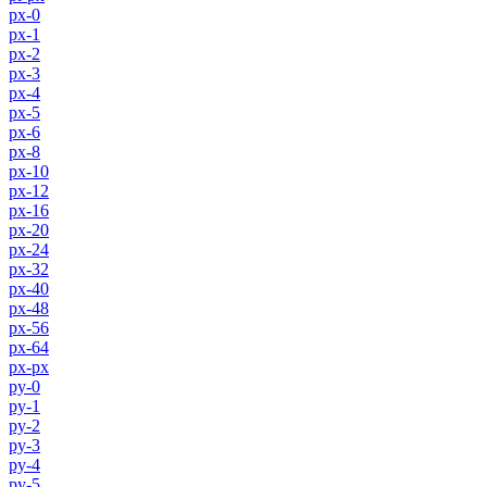
px-0
px-1
px-2
px-3
px-4
px-5
px-6
px-8
px-10
px-12
px-16
px-20
px-24
px-32
px-40
px-48
px-56
px-64
px-px
py-0
py-1
py-2
py-3
py-4
py-5