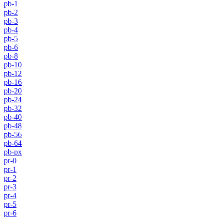
pb-1
pb-2
pb-3
pb-4
pb-5
pb-6
pb-8
pb-10
pb-12
pb-16
pb-20
pb-24
pb-32
pb-40
pb-48
pb-56
pb-64
pb-px
pr-0
pr-1
pr-2
pr-3
pr-4
pr-5
pr-6