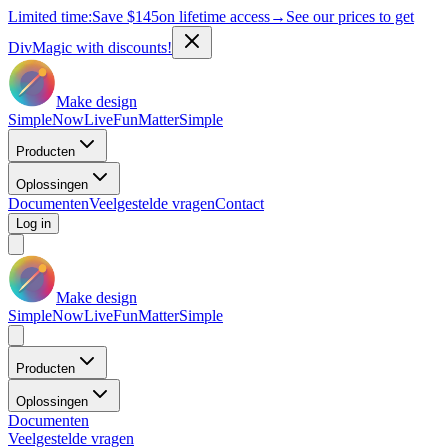
Limited time:
Save
$145
on lifetime access
→
See our prices to get
DivMagic with discounts!
Make design
Simple
Now
Live
Fun
Matter
Simple
Producten
Oplossingen
Documenten
Veelgestelde vragen
Contact
Log in
Make design
Simple
Now
Live
Fun
Matter
Simple
Producten
Oplossingen
Documenten
Veelgestelde vragen