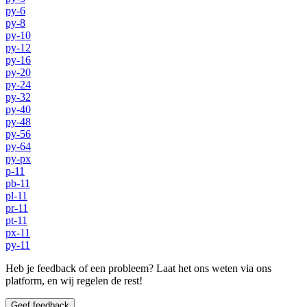
py-6
py-8
py-10
py-12
py-16
py-20
py-24
py-32
py-40
py-48
py-56
py-64
py-px
p-11
pb-11
pl-11
pr-11
pt-11
px-11
py-11
Heb je feedback of een probleem? Laat het ons weten via ons
platform, en wij regelen de rest!
Geef feedback