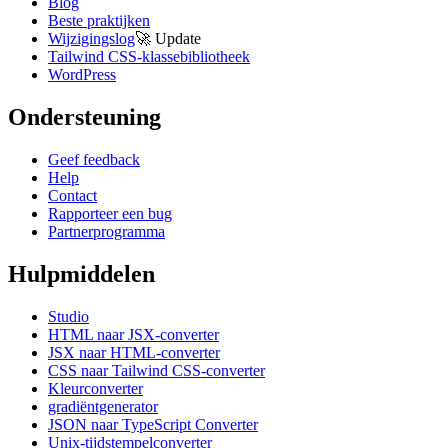
Blog
Beste praktijken
Wijzigingslog
🚀
Update
Tailwind CSS-klassebibliotheek
WordPress
Ondersteuning
Geef feedback
Help
Contact
Rapporteer een bug
Partnerprogramma
Hulpmiddelen
Studio
HTML naar JSX-converter
JSX naar HTML-converter
CSS naar Tailwind CSS-converter
Kleurconverter
gradiëntgenerator
JSON naar TypeScript Converter
Unix-tijdstempelconverter