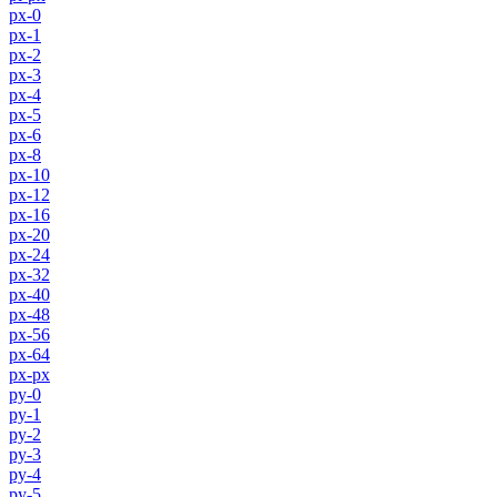
px-0
px-1
px-2
px-3
px-4
px-5
px-6
px-8
px-10
px-12
px-16
px-20
px-24
px-32
px-40
px-48
px-56
px-64
px-px
py-0
py-1
py-2
py-3
py-4
py-5