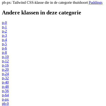
pb-px
:
Tailwind CSS-klasse die in de categorie thuishoort
Paddings
Andere klassen in deze categorie
p-0
p-1
p-2
p-3
p-4
p-5
p-6
p-8
p-10
p-12
p-16
p-20
p-24
p-32
p-40
p-48
p-56
p-64
p-px
pb-0