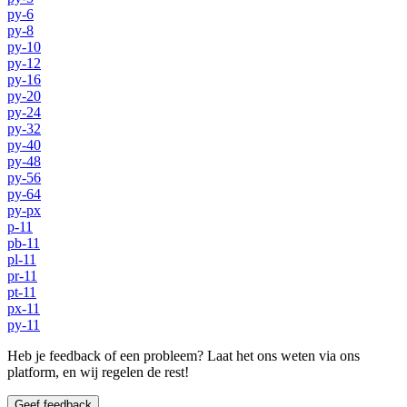
py-6
py-8
py-10
py-12
py-16
py-20
py-24
py-32
py-40
py-48
py-56
py-64
py-px
p-11
pb-11
pl-11
pr-11
pt-11
px-11
py-11
Heb je feedback of een probleem? Laat het ons weten via ons
platform, en wij regelen de rest!
Geef feedback