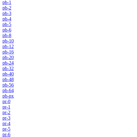
pb-1
pb-2
pb-3
pb-4
pb-5
pb-6
pb-8
pb-10
pb-12
pb-16
pb-20
pb-24
pb-32
pb-40
pb-48
pb-56
pb-64
pb-px
pr-0
pr-1
pr-2
pr-3
pr-4
pr-5
pr-6