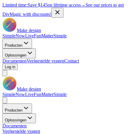
Limited time:
Save
$145
on lifetime access
→
See our prices to get
DivMagic with discounts!
Make design
Simple
Now
Live
Fun
Matter
Simple
Producten
Oplossingen
Documenten
Veelgestelde vragen
Contact
Log in
Make design
Simple
Now
Live
Fun
Matter
Simple
Producten
Oplossingen
Documenten
Veelgestelde vragen