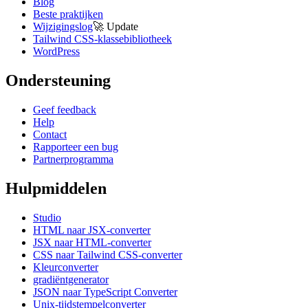
Blog
Beste praktijken
Wijzigingslog
🚀
Update
Tailwind CSS-klassebibliotheek
WordPress
Ondersteuning
Geef feedback
Help
Contact
Rapporteer een bug
Partnerprogramma
Hulpmiddelen
Studio
HTML naar JSX-converter
JSX naar HTML-converter
CSS naar Tailwind CSS-converter
Kleurconverter
gradiëntgenerator
JSON naar TypeScript Converter
Unix-tijdstempelconverter