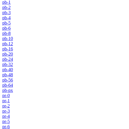
pb-1
pb-2
pb-3
pb-4
pb-5
pb-6
pb-8
pb-10
pb-12
pb-16
pb-20
pb-24
pb-32
pb-40
pb-48
pb-56
pb-64
pb-px
pr-0
pr-1
pr-2
pr-3
pr-4
pr-5
pr-6