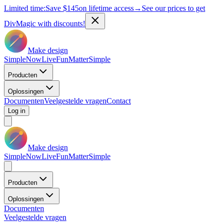
Limited time:
Save
$145
on lifetime access
→
See our prices to get
DivMagic with discounts!
Make design
Simple
Now
Live
Fun
Matter
Simple
Producten
Oplossingen
Documenten
Veelgestelde vragen
Contact
Log in
Make design
Simple
Now
Live
Fun
Matter
Simple
Producten
Oplossingen
Documenten
Veelgestelde vragen