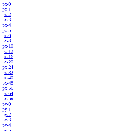
px-0
px-1
px-2
px-3
px-4
px-5
px-6
px-8
px-10
px-12
px-16
px-20
px-24
px-32
px-40
px-48
px-56
px-64
px-px
py-0
py-1
py-2
py-3
py-4
py-5