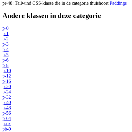
pr-48
:
Tailwind CSS-klasse die in de categorie thuishoort
Paddings
Andere klassen in deze categorie
p-0
p-1
p-2
p-3
p-4
p-5
p-6
p-8
p-10
p-12
p-16
p-20
p-24
p-32
p-40
p-48
p-56
p-64
p-px
pb-0