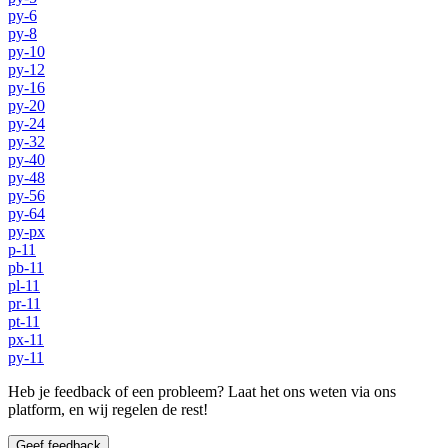
py-6
py-8
py-10
py-12
py-16
py-20
py-24
py-32
py-40
py-48
py-56
py-64
py-px
p-11
pb-11
pl-11
pr-11
pt-11
px-11
py-11
Heb je feedback of een probleem? Laat het ons weten via ons
platform, en wij regelen de rest!
Geef feedback