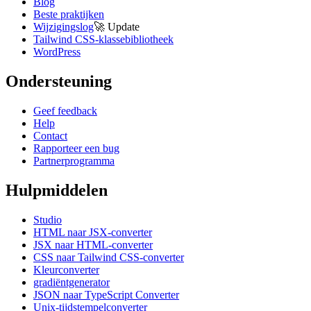
Blog
Beste praktijken
Wijzigingslog
🚀
Update
Tailwind CSS-klassebibliotheek
WordPress
Ondersteuning
Geef feedback
Help
Contact
Rapporteer een bug
Partnerprogramma
Hulpmiddelen
Studio
HTML naar JSX-converter
JSX naar HTML-converter
CSS naar Tailwind CSS-converter
Kleurconverter
gradiëntgenerator
JSON naar TypeScript Converter
Unix-tijdstempelconverter