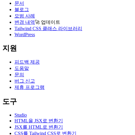
문서
블로그
모범 사례
변경 내역
🚀
업데이트
Tailwind CSS 클래스 라이브러리
WordPress
지원
피드백 제공
도움말
문의
버그 신고
제휴 프로그램
도구
Studio
HTML을 JSX로 변환기
JSX를 HTML로 변환기
CSS를 Tailwind CSS로 변환기