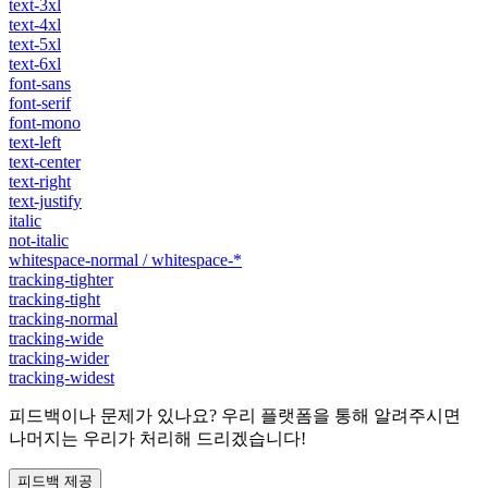
text-3xl
text-4xl
text-5xl
text-6xl
font-sans
font-serif
font-mono
text-left
text-center
text-right
text-justify
italic
not-italic
whitespace-normal / whitespace-*
tracking-tighter
tracking-tight
tracking-normal
tracking-wide
tracking-wider
tracking-widest
피드백이나 문제가 있나요? 우리 플랫폼을 통해 알려주시면
나머지는 우리가 처리해 드리겠습니다!
피드백 제공