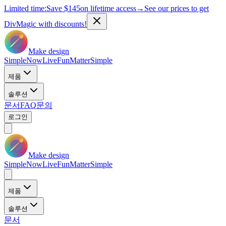
Limited time:
Save
$145
on lifetime access
→
See our prices to get
DivMagic with discounts!
Make design
Simple
Now
Live
Fun
Matter
Simple
제품
솔루션
문서
FAQ
문의
로그인
Make design
Simple
Now
Live
Fun
Matter
Simple
제품
솔루션
문서