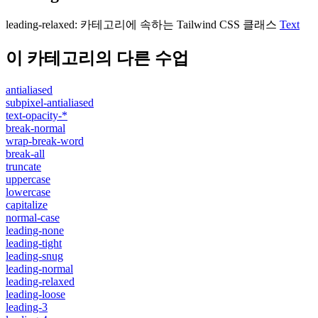
leading-relaxed
:
카테고리에 속하는 Tailwind CSS 클래스
Text
이 카테고리의 다른 수업
antialiased
subpixel-antialiased
text-opacity-*
break-normal
wrap-break-word
break-all
truncate
uppercase
lowercase
capitalize
normal-case
leading-none
leading-tight
leading-snug
leading-normal
leading-relaxed
leading-loose
leading-3