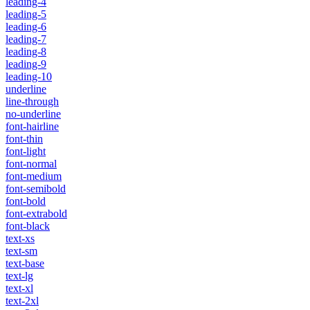
leading-4
leading-5
leading-6
leading-7
leading-8
leading-9
leading-10
underline
line-through
no-underline
font-hairline
font-thin
font-light
font-normal
font-medium
font-semibold
font-bold
font-extrabold
font-black
text-xs
text-sm
text-base
text-lg
text-xl
text-2xl