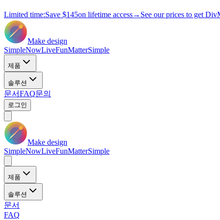
Limited time:
Save
$145
on lifetime access
→
See our prices to get Div
Make design
Simple
Now
Live
Fun
Matter
Simple
제품
솔루션
문서
FAQ
문의
로그인
Make design
Simple
Now
Live
Fun
Matter
Simple
제품
솔루션
문서
FAQ