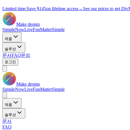
Limited time:
Save
$145
on lifetime access
→
See our prices to get Div
Make design
Simple
Now
Live
Fun
Matter
Simple
제품
솔루션
문서
FAQ
문의
로그인
Make design
Simple
Now
Live
Fun
Matter
Simple
제품
솔루션
문서
FAQ