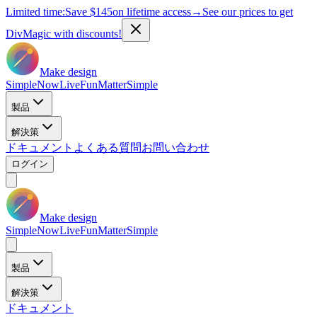
Limited time:
Save
$145
on lifetime access
→
See our prices to get
DivMagic with discounts!
Make design
Simple
Now
Live
Fun
Matter
Simple
製品
解決策
ドキュメント
よくある質問
お問い合わせ
ログイン
Make design
Simple
Now
Live
Fun
Matter
Simple
製品
解決策
ドキュメント