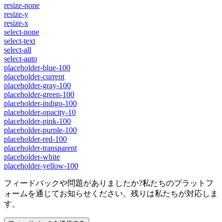
resize-none
resize-y
resize-x
select-none
select-text
select-all
select-auto
placeholder-blue-100
placeholder-current
placeholder-gray-100
placeholder-green-100
placeholder-indigo-100
placeholder-opacity-10
placeholder-pink-100
placeholder-purple-100
placeholder-red-100
placeholder-transparent
placeholder-white
placeholder-yellow-100
フィードバックや問題がありましたか?私たちのプラットフ
ォームを通じてお知らせください。残りは私たちが対応しま
す。