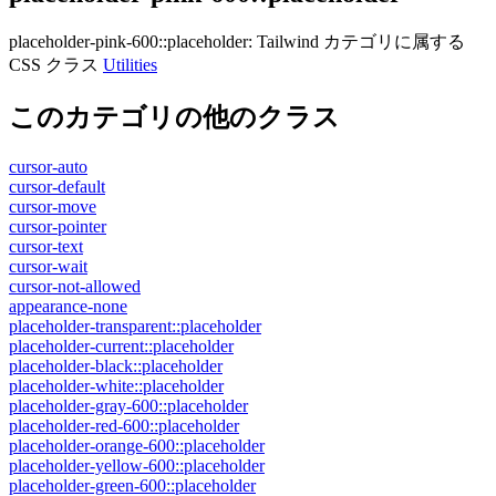
placeholder-pink-600::placeholder
:
Tailwind カテゴリに属する​​
CSS クラス
Utilities
このカテゴリの他のクラス
cursor-auto
cursor-default
cursor-move
cursor-pointer
cursor-text
cursor-wait
cursor-not-allowed
appearance-none
placeholder-transparent::placeholder
placeholder-current::placeholder
placeholder-black::placeholder
placeholder-white::placeholder
placeholder-gray-600::placeholder
placeholder-red-600::placeholder
placeholder-orange-600::placeholder
placeholder-yellow-600::placeholder
placeholder-green-600::placeholder