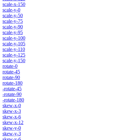
scale-x-150
scale-y-0
scale-y-50
scale-y-75
scale-y-90
scale-y-95
scale-y-100
scale-y-105
scale-y-110
scale-y-125
scale-y-150
rotate-0
rotate-45
rotate-90
rotate-180
-rotate-45
-rotate-90
-rotate-180
skew-x-0
skew-x-3
skew-x-6
skew-x-12
skew-y-0
skew-y-3
skew-y-6