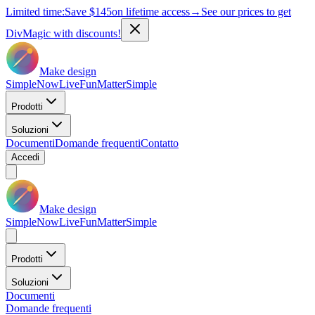
Limited time:
Save
$145
on lifetime access
→
See our prices to get
DivMagic with discounts!
Make design
Simple
Now
Live
Fun
Matter
Simple
Prodotti
Soluzioni
Documenti
Domande frequenti
Contatto
Accedi
Make design
Simple
Now
Live
Fun
Matter
Simple
Prodotti
Soluzioni
Documenti
Domande frequenti