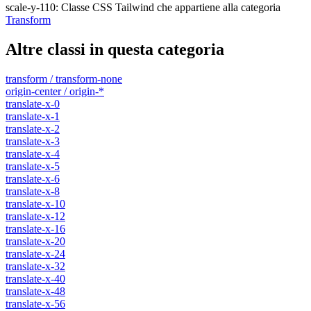
scale-y-110
:
Classe CSS Tailwind che appartiene alla categoria
Transform
Altre classi in questa categoria
transform / transform-none
origin-center / origin-*
translate-x-0
translate-x-1
translate-x-2
translate-x-3
translate-x-4
translate-x-5
translate-x-6
translate-x-8
translate-x-10
translate-x-12
translate-x-16
translate-x-20
translate-x-24
translate-x-32
translate-x-40
translate-x-48
translate-x-56