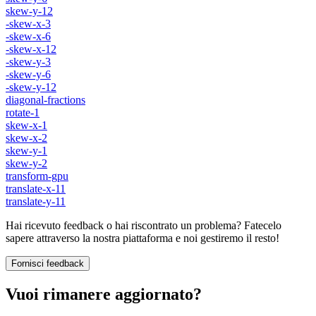
skew-y-12
-skew-x-3
-skew-x-6
-skew-x-12
-skew-y-3
-skew-y-6
-skew-y-12
diagonal-fractions
rotate-1
skew-x-1
skew-x-2
skew-y-1
skew-y-2
transform-gpu
translate-x-11
translate-y-11
Hai ricevuto feedback o hai riscontrato un problema? Fatecelo
sapere attraverso la nostra piattaforma e noi gestiremo il resto!
Fornisci feedback
Vuoi rimanere aggiornato?