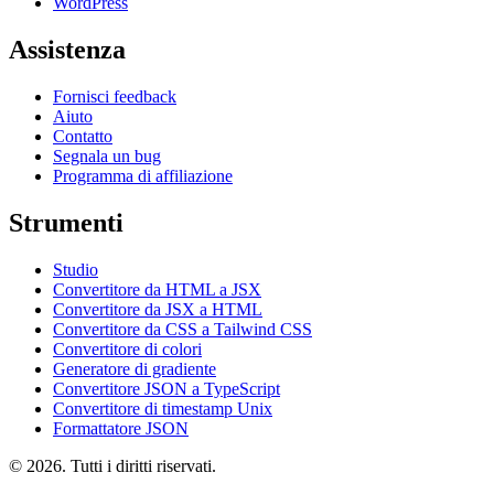
WordPress
Assistenza
Fornisci feedback
Aiuto
Contatto
Segnala un bug
Programma di affiliazione
Strumenti
Studio
Convertitore da HTML a JSX
Convertitore da JSX a HTML
Convertitore da CSS a Tailwind CSS
Convertitore di colori
Generatore di gradiente
Convertitore JSON a TypeScript
Convertitore di timestamp Unix
Formattatore JSON
© 2026. Tutti i diritti riservati.