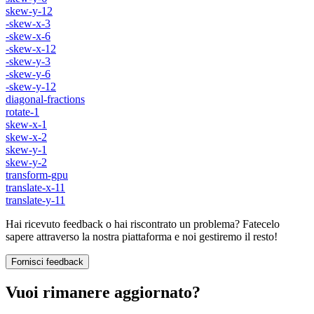
skew-y-12
-skew-x-3
-skew-x-6
-skew-x-12
-skew-y-3
-skew-y-6
-skew-y-12
diagonal-fractions
rotate-1
skew-x-1
skew-x-2
skew-y-1
skew-y-2
transform-gpu
translate-x-11
translate-y-11
Hai ricevuto feedback o hai riscontrato un problema? Fatecelo
sapere attraverso la nostra piattaforma e noi gestiremo il resto!
Fornisci feedback
Vuoi rimanere aggiornato?