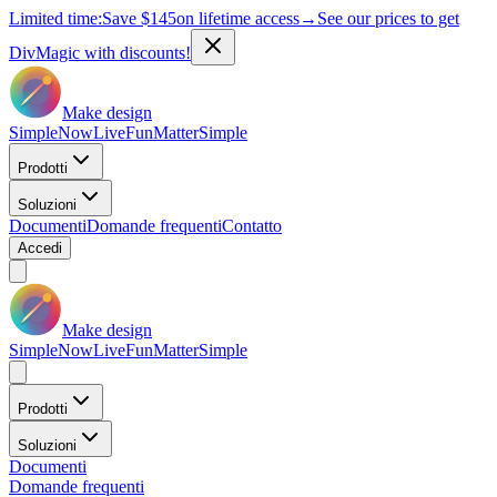
Limited time:
Save
$145
on lifetime access
→
See our prices to get
DivMagic with discounts!
Make design
Simple
Now
Live
Fun
Matter
Simple
Prodotti
Soluzioni
Documenti
Domande frequenti
Contatto
Accedi
Make design
Simple
Now
Live
Fun
Matter
Simple
Prodotti
Soluzioni
Documenti
Domande frequenti