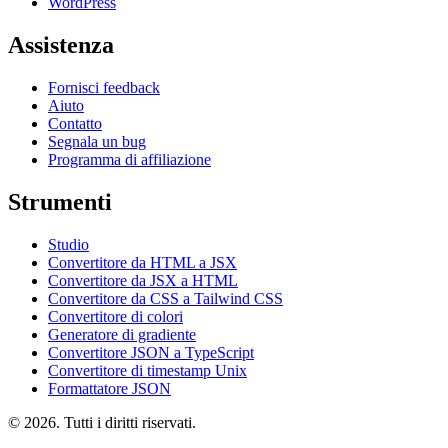
WordPress
Assistenza
Fornisci feedback
Aiuto
Contatto
Segnala un bug
Programma di affiliazione
Strumenti
Studio
Convertitore da HTML a JSX
Convertitore da JSX a HTML
Convertitore da CSS a Tailwind CSS
Convertitore di colori
Generatore di gradiente
Convertitore JSON a TypeScript
Convertitore di timestamp Unix
Formattatore JSON
© 2026. Tutti i diritti riservati.