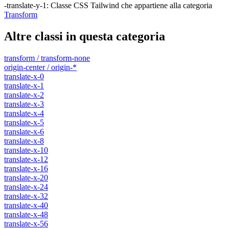
-translate-y-1
:
Classe CSS Tailwind che appartiene alla categoria
Transform
Altre classi in questa categoria
transform / transform-none
origin-center / origin-*
translate-x-0
translate-x-1
translate-x-2
translate-x-3
translate-x-4
translate-x-5
translate-x-6
translate-x-8
translate-x-10
translate-x-12
translate-x-16
translate-x-20
translate-x-24
translate-x-32
translate-x-40
translate-x-48
translate-x-56