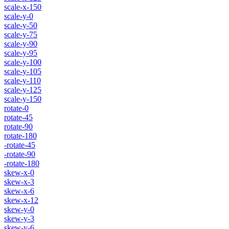
scale-x-150
scale-y-0
scale-y-50
scale-y-75
scale-y-90
scale-y-95
scale-y-100
scale-y-105
scale-y-110
scale-y-125
scale-y-150
rotate-0
rotate-45
rotate-90
rotate-180
-rotate-45
-rotate-90
-rotate-180
skew-x-0
skew-x-3
skew-x-6
skew-x-12
skew-y-0
skew-y-3
skew-y-6