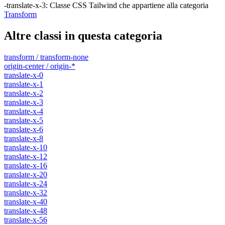
-translate-x-3
:
Classe CSS Tailwind che appartiene alla categoria
Transform
Altre classi in questa categoria
transform / transform-none
origin-center / origin-*
translate-x-0
translate-x-1
translate-x-2
translate-x-3
translate-x-4
translate-x-5
translate-x-6
translate-x-8
translate-x-10
translate-x-12
translate-x-16
translate-x-20
translate-x-24
translate-x-32
translate-x-40
translate-x-48
translate-x-56