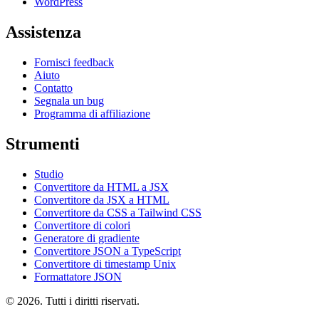
WordPress
Assistenza
Fornisci feedback
Aiuto
Contatto
Segnala un bug
Programma di affiliazione
Strumenti
Studio
Convertitore da HTML a JSX
Convertitore da JSX a HTML
Convertitore da CSS a Tailwind CSS
Convertitore di colori
Generatore di gradiente
Convertitore JSON a TypeScript
Convertitore di timestamp Unix
Formattatore JSON
© 2026. Tutti i diritti riservati.