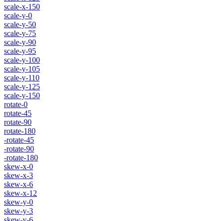
scale-x-150
scale-y-0
scale-y-50
scale-y-75
scale-y-90
scale-y-95
scale-y-100
scale-y-105
scale-y-110
scale-y-125
scale-y-150
rotate-0
rotate-45
rotate-90
rotate-180
-rotate-45
-rotate-90
-rotate-180
skew-x-0
skew-x-3
skew-x-6
skew-x-12
skew-y-0
skew-y-3
skew-y-6