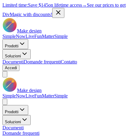
Limited time:
Save
$145
on lifetime access
→
See our prices to get
DivMagic with discounts!
Make design
Simple
Now
Live
Fun
Matter
Simple
Prodotti
Soluzioni
Documenti
Domande frequenti
Contatto
Accedi
Make design
Simple
Now
Live
Fun
Matter
Simple
Prodotti
Soluzioni
Documenti
Domande frequenti