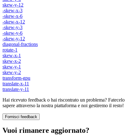
skew-y-12
-skew-x-3
-skew-x-6
-skew-x-12
-skew-y-3
-skew-y-6
-skew-y-12
diagonal-fractions
rotate-1
skew-x-1
skew-x-2
skew-y-1
skew-y-2
transform-gpu
translate-x-11
translate-y-11
Hai ricevuto feedback o hai riscontrato un problema? Fatecelo
sapere attraverso la nostra piattaforma e noi gestiremo il resto!
Fornisci feedback
Vuoi rimanere aggiornato?