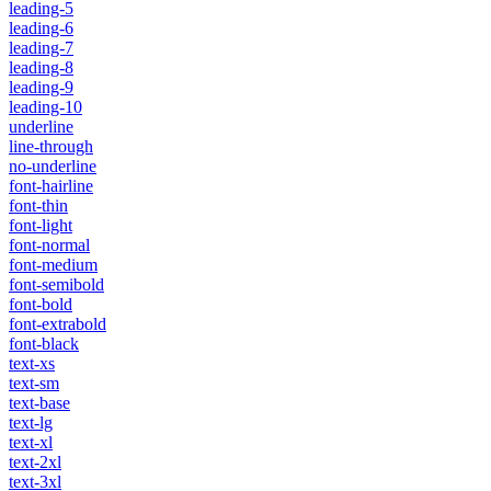
leading-5
leading-6
leading-7
leading-8
leading-9
leading-10
underline
line-through
no-underline
font-hairline
font-thin
font-light
font-normal
font-medium
font-semibold
font-bold
font-extrabold
font-black
text-xs
text-sm
text-base
text-lg
text-xl
text-2xl
text-3xl