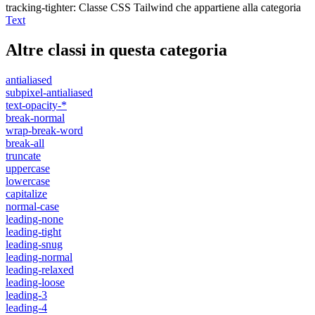
tracking-tighter
:
Classe CSS Tailwind che appartiene alla categoria
Text
Altre classi in questa categoria
antialiased
subpixel-antialiased
text-opacity-*
break-normal
wrap-break-word
break-all
truncate
uppercase
lowercase
capitalize
normal-case
leading-none
leading-tight
leading-snug
leading-normal
leading-relaxed
leading-loose
leading-3
leading-4