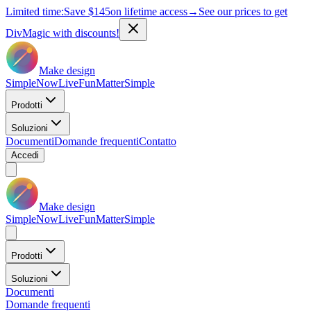
Limited time:
Save
$145
on lifetime access
→
See our prices to get
DivMagic with discounts!
Make design
Simple
Now
Live
Fun
Matter
Simple
Prodotti
Soluzioni
Documenti
Domande frequenti
Contatto
Accedi
Make design
Simple
Now
Live
Fun
Matter
Simple
Prodotti
Soluzioni
Documenti
Domande frequenti