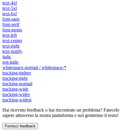
text-4xl
text-5xl
text-6xl
font-sans
font-serif
font-mono
text-left
text-center
text-right
text-justify
italic
not-italic
whitespace-normal / whitespace-*
tracking-tighter
tracking-tight
tracking-normal
tracking-wide
tracking-wider
tracking-widest
Hai ricevuto feedback o hai riscontrato un problema? Fatecelo
sapere attraverso la nostra piattaforma e noi gestiremo il resto!
Fornisci feedback